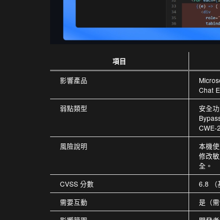
項目
影響產品
Micros
Chat E
弱點類型
安全功能
Bypas
CWE-2
風險說明
本機使
修改敏
全。
CVSS 分數
6.8 
需要互動
是（需