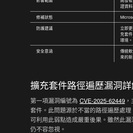
影響範圍
開發者
證資料
修補狀態
Micr
防護建議
立即更新 
充套件
環境。
安全意涵
傳統軟
來的新
擴充套件路徑遍歷漏洞詳
第一項漏洞編號為
CVE-2025-62449
，主
套件。此問題源於不當的路徑遍歷處理（
可利用此弱點造成嚴重後果。雖然此漏洞需
仍不容忽視。