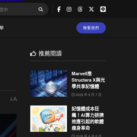
擊
聯繫我們
推薦閱讀
Marvell推
Structera X與光
學共享記憶體
2026 年 8 月 7 日
A
A
記憶體成本狂
飆！AI算力排擠
效應引起的軟體
瘦身革命
2026 年 8 月 6 日