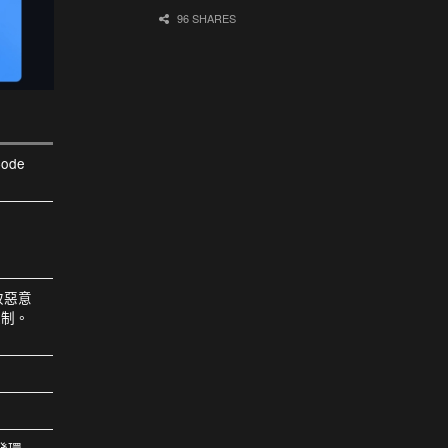
96 SHARES
Code
致惡意
控制。