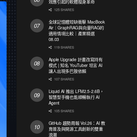
效應引起的軟體瘦身革命
125 SHARES
全球記憶體短缺衝擊 MacBook
Air｜GraphRAG與向量RAG的
適用情境比較｜產業精選
08.03
119 SHARES
Apple Upgrade 計畫改寫持有
模式 | 知名 YouTuber 坦言 AI
讓人出現多巴胺依賴
107 SHARES
Liquid AI 推出 LFM2.5-2.6B，
智慧型手機也能順暢執行 AI
Agent
105 SHARES
GitHub 趨勢周報 Vol.26：AI 教
育普及與開源工具創新的雙重
浪潮