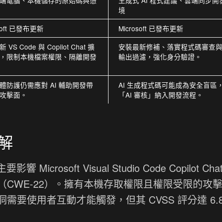
端電腦、本機儲存的原始碼與憑
生成式 AI 程式建議、雲端同步開
境
osoft 已發布更新
Microsoft 已發布更新
VS Code 與 Copilot Chat 擴
安裝最新修補、落實程式碼審查與 
，限制本機檔案權限、隔離開發
輸出過濾，強化身分驗證。
體防護仍需應對 AI 輔助開發帶
AI 生成程式碼可能成為安全盲區
攻擊面。
「AI 審核」納入開發流程。
解
要影響 Microsoft Visual Studio Code Copilot Ch
CWE-22）。擁有本機存取權限且權限受限的攻
要使用者互動才能觸發，但其 CVSS 評分達 6.8