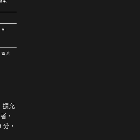
發環
AI
，需將
at 擴充
擊者，
 分，