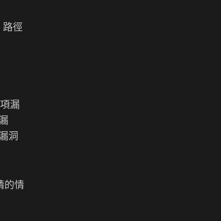
。路徑
。這項漏
漏
漏洞
知情的情