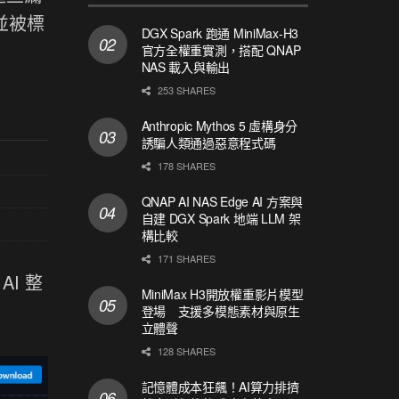
並被標
DGX Spark 跑通 MiniMax-H3
官方全權重實測，搭配 QNAP
NAS 載入與輸出
253 SHARES
Anthropic Mythos 5 虛構身分
誘騙人類通過惡意程式碼
178 SHARES
QNAP AI NAS Edge AI 方案與
自建 DGX Spark 地端 LLM 架
構比較
171 SHARES
I 整
MiniMax H3開放權重影片模型
登場 支援多模態素材與原生
立體聲
128 SHARES
記憶體成本狂飆！AI算力排擠