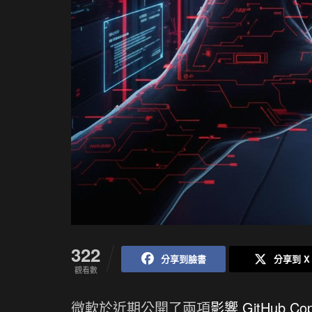
322
分享到臉書
分享到 X
觀看數
微軟於近期公開了兩項
影響 GitHub Copi