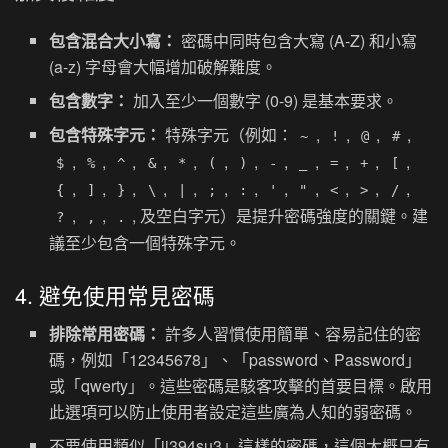
包含混合大小寫：
密碼中同時包含大寫 (A-Z) 和小寫
(a-z) 字母會大幅增加破解難度。
包含數字：
加入至少一個數字 (0-9) 是基本要求。
包含特殊字元：
特殊字元（例如：
,
,
,
,
~
!
@
#
,
,
,
,
,
,
,
,
,
,
,
,
$
%
^
&
*
(
)
-
_
=
+
[
,
,
,
,
,
,
,
,
,
,
,
,
{
]
}
\
|
;
:
'
"
<
>
/
,
,
, 及空白字元）是提升密碼強度的關鍵。建
?
,
.
議至少包含一個特殊字元。
4. 避免使用常見密碼
排除常用密碼：
許多人習慣使用簡單、容易記住的密
碼，例如「12345678」、「password、Password」
或「qwerty」。這些密碼是駭客攻擊的首要目標。啟用
此選項可以防止使用者設定這些廣為人知的弱密碼。
不要使用類似「ji394su3」這樣的密碼，這個大概只有