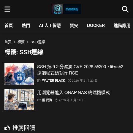
首頁
熱門
AI 人工智慧
資安
DOCKER
進階應用
首頁
標籤
SSH連線
標籤:
SSH連線
SSH 爆 9.2 分漏洞 CVE-2026-55200，libssh2
遠端程式碼執行 RCE
BY
WALTER BLACK
2026 年 6 月 23 日
用瀏覽器進入 QNAP NAS 終端機模式
BY
圓 武海
2026 年 1 月 19 日
推薦閱讀