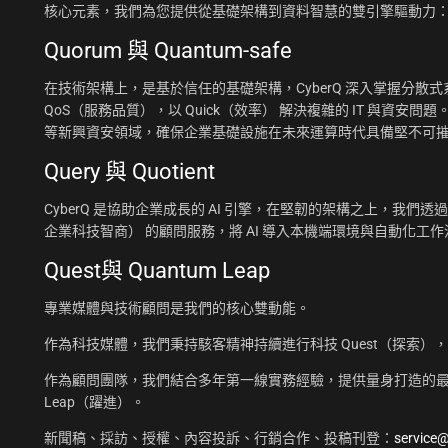
核心元素，我們為您提供從基礎架構到資料智慧的雙引擎驅動力
Quorum 與 Quantum-safe
在技術架構上，是基於信任的基礎架構，CyberQ 深入掌握分散式系統
QoS（服務品質），以 Quick（效率） 解決複雜的 IT 與資安問題
等新興資安領域，確保企業基礎設施在未來運算時代具備堅不可
Query 與 Quotient
CyberQ 是協助企業成長的 AI 引擎，在堅韌的架構之上，我們透過 Q
企業科技智商） 的顧問服務，將 AI 導入本機端環境與自動化
Quest與 Quantum Leap
專業媒體與技術顧問是我們的核心雙動能。
作為科技媒體，我們秉持駭客精神持續進行科技 Quest（探索）
作為顧問團隊，我們結合多年第一線實務經驗，提供量身打造的最佳
Leap（躍進）。
新聞稿、採訪、授權、內容投訴、行銷合作、投稿刊登：
service