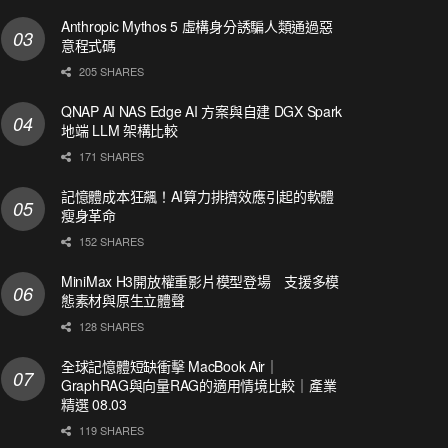
Anthropic Mythos 5 虛構身分誘騙人類通過惡
意程式碼
205 SHARES
QNAP AI NAS Edge AI 方案與自建 DGX Spark
地端 LLM 架構比較
171 SHARES
記憶體成本狂飆！AI算力排擠效應引起的軟體
瘦身革命
152 SHARES
MiniMax H3開放權重影片模型登場 支援多模
態素材與原生立體聲
128 SHARES
全球記憶體短缺衝擊 MacBook Air｜
GraphRAG與向量RAG的適用情境比較｜產業
精選 08.03
119 SHARES