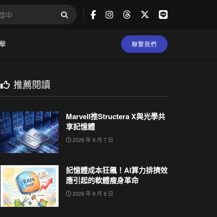
擊
聯繫我們
推薦閱讀
Marvell推Structera X與光學共
享記憶體
2026 年 8 月 7 日
記憶體成本狂飆！AI算力排擠效
應引起的軟體瘦身革命
2026 年 8 月 6 日