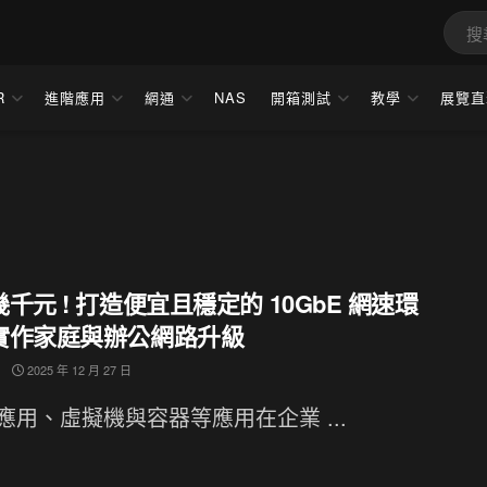
R
進階應用
網通
NAS
開箱測試
教學
展覽直
千元 ! 打造便宜且穩定的 10GbE 網速環
實作家庭與辦公網路升級
2025 年 12 月 27 日
I 應用、虛擬機與容器等應用在企業 ...