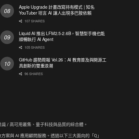
Apple Upgrade 計畫改寫持有模式 | 知名
YouTuber 坦言 AI 讓人出現多巴胺依賴
107 SHARES
Liquid AI 推出 LFM2.5-2.6B，智慧型手機也能
順暢執行 AI Agent
105 SHARES
GitHub 趨勢周報 Vol.26：AI 教育普及與開源工
具創新的雙重浪潮
96 SHARES
資訊、共識 / 高可用叢集、量子科技與品質的綜合體。
方案與 AI 應用顧問服務。透過以下三大面向的「Q」