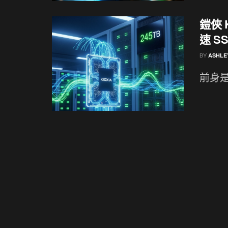
鎧俠 
速 S
BY
ASHLE
前身是