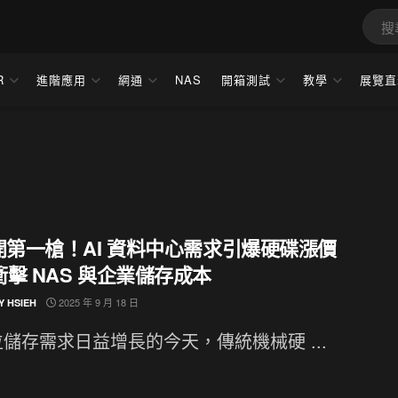
R
進階應用
網通
NAS
開箱測試
教學
展覽直
 開第一槍！AI 資料中心需求引爆硬碟漲價
擊 NAS 與企業儲存成本
2025 年 9 月 18 日
Y HSIEH
儲存需求日益增長的今天，傳統機械硬 ...