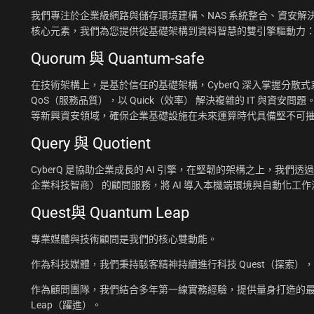
我們專注於企業級網路與儲存環境建構、NAS 系統整合、資安解決
核心元素，我們為您提供從基礎架構到資料智慧的雙引擎驅動力
Quorum 與 Quantum-safe
在技術架構上，是基於信任的基礎架構，CyberQ 深入掌握分散式系統
QoS（服務品質），以 Quick（效率） 解決複雜的 IT 與資安問題
等新興資安領域，確保企業基礎設施在未來運算時代具備堅不可
Query 與 Quotient
CyberQ 是協助企業成長的 AI 引擎，在堅韌的架構之上，我們透過 Q
企業科技智商） 的顧問服務，將 AI 導入本機端環境與自動化
Quest與 Quantum Leap
專業媒體與技術顧問是我們的核心雙動能。
作為科技媒體，我們秉持駭客精神持續進行科技 Quest（探索）
作為顧問團隊，我們結合多年第一線實務經驗，提供量身打造的最佳
Leap（躍進）。