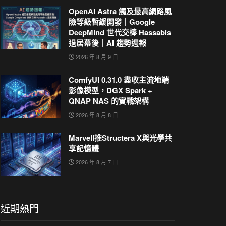
OpenAI Astra 觸及最高網路風
險等級暫緩開發｜Google
DeepMind 世代交棒 Hassabis
退居幕後｜AI 趨勢週報
2026 年 8 月 9 日
ComfyUI 0.31.0 盡收主流地端
影像模型，DGX Spark +
QNAP NAS 的實戰架構
2026 年 8 月 8 日
Marvell推Structera X與光學共
享記憶體
2026 年 8 月 7 日
近期熱門