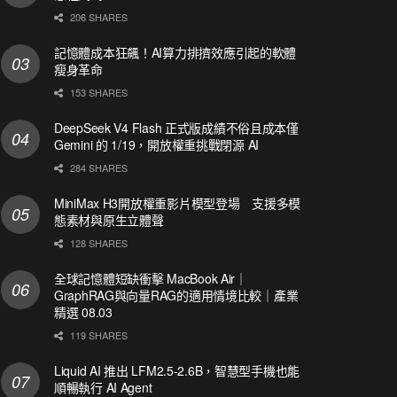
206 SHARES
記憶體成本狂飆！AI算力排擠效應引起的軟體
瘦身革命
153 SHARES
DeepSeek V4 Flash 正式版成績不俗且成本僅
Gemini 的 1/19，開放權重挑戰閉源 AI
284 SHARES
MiniMax H3開放權重影片模型登場 支援多模
態素材與原生立體聲
128 SHARES
全球記憶體短缺衝擊 MacBook Air｜
GraphRAG與向量RAG的適用情境比較｜產業
精選 08.03
119 SHARES
Liquid AI 推出 LFM2.5-2.6B，智慧型手機也能
順暢執行 AI Agent