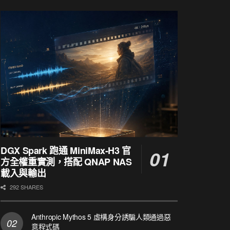
DGX Spark 跑通 MiniMax-H3 官
方全權重實測，搭配 QNAP NAS
載入與輸出
292 SHARES
Anthropic Mythos 5 虛構身分誘騙人類通過惡
意程式碼