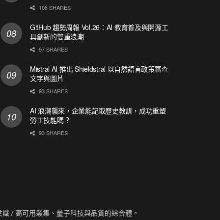
106 SHARES
GitHub 趨勢周報 Vol.26：AI 教育普及與開源工
具創新的雙重浪潮
97 SHARES
Mistral AI 推出 Shieldstral 以自然語言政策審查
文字與圖片
93 SHARES
AI 浪潮襲來，企業能記取歷史教訓，成功重塑
勞工技能嗎？
93 SHARES
資訊、共識 / 高可用叢集、量子科技與品質的綜合體。