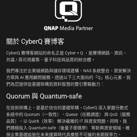
關於
CyberQ 賽博客
CyberQ 賽博客網站的命名正是 Cyber + Q ，是賽博網路、資訊、
共識 / 高可用叢集、量子科技與品質的綜合體。
我們專注於企業級網路與儲存環境建構、NAS 系統整合、資安解決
方案與 AI 應用顧問服務。透過以下三大面向的「Q」核心元素，我
們為您提供從基礎架構到資料智慧的雙引擎驅動力：
Quorum 與 Quantum-safe
在技術架構上，是基於信任的基礎架構，CyberQ 深入掌握分散式
系統中的 Quorum（一致性）、Queue（任務調度） 與 QoS（服務
品質），以 Quick（效率） 解決複雜的 IT 與資安問題。同時，我
們積極投入 Quantum-safe（後量子密碼學） 等新興資安領域，確
保企業基礎設施在未來運算時代具備堅不可摧的長期競爭力。