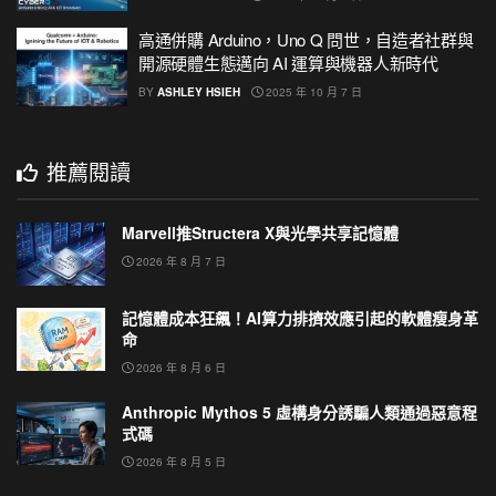
高通併購 Arduino，Uno Q 問世，自造者社群與
開源硬體生態邁向 AI 運算與機器人新時代
BY
ASHLEY HSIEH
2025 年 10 月 7 日
推薦閱讀
Marvell推Structera X與光學共享記憶體
2026 年 8 月 7 日
記憶體成本狂飆！AI算力排擠效應引起的軟體瘦身革
命
2026 年 8 月 6 日
Anthropic Mythos 5 虛構身分誘騙人類通過惡意程
式碼
2026 年 8 月 5 日