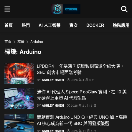
首頁
熱門
AI 人工智慧
資安
DOCKER
進階應用
首頁
標籤
Arduino
標籤:
Arduino
LPDDR4 一年暴漲 7 倍導致樹莓派全線大漲，
SBC 創客市場面臨考驗
BY
ASHLEY HSIEH
2026 年 4 月 3 日
迷你 AI 代理人 Sipeed PicoClaw 實測，在 10 美
元硬體上重塑 AI 代理生態
BY
ASHLEY HSIEH
2026 年 2 月 13 日
開箱實測 Arduino UNO Q，經典 UNO 加上高通
AI 核心成為新一代 SBC 與開發版優選
BY
ASHLEY HSIEH
2025 年 11 月 4 日