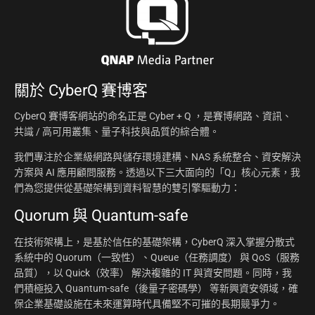
關於
CyberQ 賽博客
CyberQ 賽博客網站的命名正是 Cyber + Q ，是賽博網路、資訊、
共識 / 高可用叢集、量子科技與品質的綜合體。
我們專注於企業級網路與儲存環境建構、NAS 系統整合、資安解決
方案與 AI 應用顧問服務。透過以下三大面向的「Q」核心元素，我
們為您提供從基礎架構到資料智慧的雙引擎驅動力：
Quorum 與 Quantum-safe
在技術架構上，是基於信任的基礎架構，CyberQ 深入掌握分散式
系統中的 Quorum（一致性）、Queue（任務調度） 與 QoS（服務
品質），以 Quick（效率） 解決複雜的 IT 與資安問題。同時，我
們積極投入 Quantum-safe（後量子密碼學） 等新興資安領域，確
保企業基礎設施在未來運算時代具備堅不可摧的長期競爭力。