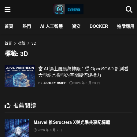
首頁
熱門
AI 人工智慧
資安
DOCKER
進階應用
首頁
標籤
3D
標籤:
3D
當 AI 遇上羅馬萬神殿：從 OpenSCAD 評測看
大型語言模型的空間幾何建構力
BY
ASHLEY HSIEH
2026 年 5 月 23 日
推薦閱讀
Marvell推Structera X與光學共享記憶體
2026 年 8 月 7 日