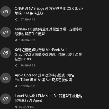
QNAP AI NAS Edge AI 方案與自建 DGX Spark
地端 LLM 架構比較
157 SHARES
MiniMax H3開放權重影片模型登場 支援多模
態素材與原生立體聲
126 SHARES
全球記憶體短缺衝擊 MacBook Air｜
GraphRAG與向量RAG的適用情境比較｜產業
精選 08.03
119 SHARES
Apple Upgrade 計畫改寫持有模式 | 知名
YouTuber 坦言 AI 讓人出現多巴胺依賴
107 SHARES
Liquid AI 推出 LFM2.5-2.6B，智慧型手機也能
順暢執行 AI Agent
98 SHARES