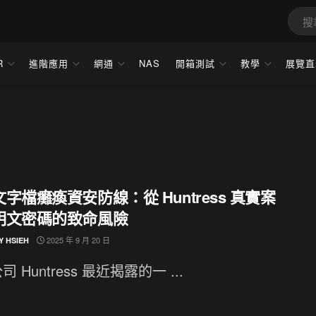
R
進階應用
網通
NAS
開箱測試
教學
展覽直
字檔癱瘓資安防線：從 Huntress 真實案
明文密碼的致命風險
2025 年 9 月 20 日
Y HSIEH
 Huntress 最近揭露的一 ...