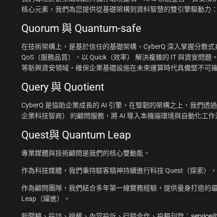
核心元素，我們為您提供從基礎架構到資料智慧的雙引擎驅動力
Quorum 與 Quantum-safe
在技術架構上，是基於信任的基礎架構，CyberQ 深入掌握分散式系統
QoS（服務品質），以 Quick（效率） 解決複雜的 IT 與資安問題
等新興資安領域，確保企業基礎設施在未來運算時代具備堅不可
Query 與 Quotient
CyberQ 是協助企業成長的 AI 引擎，在堅韌的架構之上，我們透過 Q
企業科技智商） 的顧問服務，將 AI 導入本機端環境與自動化
Quest與 Quantum Leap
專業媒體與技術顧問是我們的核心雙動能。
作為科技媒體，我們秉持駭客精神持續進行科技 Quest（探索）
作為顧問團隊，我們結合多年第一線實務經驗，提供量身打造的最佳
Leap（躍進）。
新聞稿、採訪、授權、內容投訴、行銷合作、投稿刊登：
service