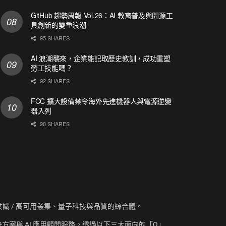
GitHub 趨勢周報 Vol.26：AI 教育普及與開源工
具創新的雙重浪潮
95 SHARES
AI 浪潮襲來，企業能記取歷史教訓，成功重塑
勞工技能嗎？
92 SHARES
FCC 擴大設備禁令海外先進機器人與電源逆變
器入列
90 SHARES
資訊、共識 / 高可用叢集、量子科技與品質的綜合體。
方案與 AI 應用顧問服務。透過以下三大面向的「Q」