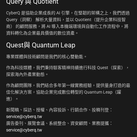
Query 與 Quotient
CyberQ 是協助企業成長的 AI 引擎，在堅韌的架構之上，我們透過
Query（洞察） 解析大量資料，並以 Quotient（提升企業科技智
商） 的顧問服務，將 AI 導入本機端環境與自動化工作流程中，將
資料轉化為企業最具價值的數位資產。
Quest與 Quantum Leap
專業媒體與技術顧問是我們的核心雙動能。
作為科技媒體，我們秉持駭客精神持續進行科技 Quest（探索），
探索海內外產業動態。
作為顧問團隊，我們結合多年第一線實務經驗，提供量身打造的最
佳化解決方案，協助企業完成數位轉型的 Quantum Leap（躍
進）。
新聞稿、採訪、授權、內容投訴、行銷合作、投稿刊登：
service@cyberq.tw
廣告委刊、展覽會議、系統整合、資安顧問、業務提攜：
service@cyberq.tw