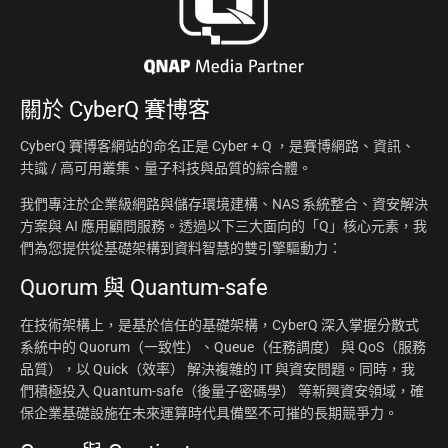
關於
CyberQ 賽博客
CyberQ 賽博客網站的命名正是 Cyber + Q ，是賽博網路、資訊、
共識 / 高可用叢集、量子科技與品質的綜合體。
我們專注於企業級網路與儲存環境建構、NAS 系統整合、資安解決
方案與 AI 應用顧問服務。透過以下三大面向的「Q」核心元素，我
們為您提供從基礎架構到資料智慧的雙引擎驅動力：
Quorum 與 Quantum-safe
在技術架構上，是基於信任的基礎架構，CyberQ 深入掌握分散式
系統中的 Quorum（一致性）、Queue（任務調度） 與 QoS（服務
品質），以 Quick（效率） 解決複雜的 IT 與資安問題。同時，我
們積極投入 Quantum-safe（後量子密碼學） 等新興資安領域，確
保企業基礎設施在未來運算時代具備堅不可摧的長期競爭力。