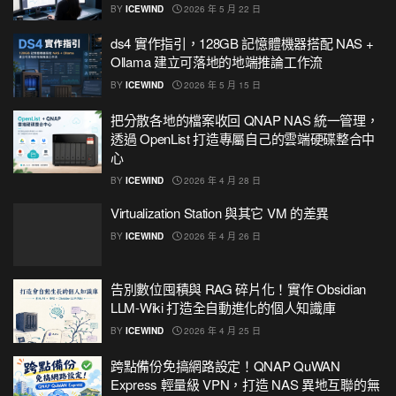
BY
ICEWIND
2026 年 5 月 22 日
ds4 實作指引，128GB 記憶體機器搭配 NAS +
Ollama 建立可落地的地端推論工作流
BY
ICEWIND
2026 年 5 月 15 日
把分散各地的檔案收回 QNAP NAS 統一管理，
透過 OpenList 打造專屬自己的雲端硬碟整合中
心
BY
ICEWIND
2026 年 4 月 28 日
Virtualization Station 與其它 VM 的差異
BY
ICEWIND
2026 年 4 月 26 日
告別數位囤積與 RAG 碎片化！實作 Obsidian
LLM-Wiki 打造全自動進化的個人知識庫
BY
ICEWIND
2026 年 4 月 25 日
跨點備份免搞網路設定！QNAP QuWAN
Express 輕量級 VPN，打造 NAS 異地互聯的無