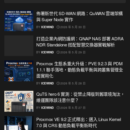
佈署新世代 SD-WAN 網路：QuWAN 雲端架構
與 Super Node 實作
BY
ICEWIND
2026 年 5 月 30 日
打造企業內網防護網：QNAP NAS 部署 ADRA
NDR Standalone 搭配智慧交換器實戰解析
BY
ICEWIND
2026 年 5 月 29 日
Proxmox 生態系重大升級：PVE 9.2.3 與 PDM
1.1.1 聯手落地，動態負載平衡與跨叢集管理全
面實用化
BY
ICEWIND
2026 年 5 月 28 日
QuTS hero 6 實測：從禁止降版到舊環境淘汰，
維運團隊該注意什麼？
BY
ICEWIND
2026 年 5 月 27 日
Proxmox VE 9.2 正式釋出：邁入 Linux Kernel
7.0 與 CRS 動態負載平衡新時代