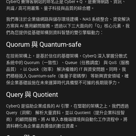
CyberQ 賽博客網站的命名正是 Cyber + Q ，是賽博網路、資訊、
共識 / 高可用叢集、量子科技與品質的綜合體。
我們專注於企業級網路與儲存環境建構、NAS 系統整合、資安解決
方案與 AI 應用顧問服務。透過以下三大面向的「Q」核心元素，我
們為您提供從基礎架構到資料智慧的雙引擎驅動力：
Quorum 與 Quantum-safe
在技術架構上，是基於信任的基礎架構，CyberQ 深入掌握分散式
系統中的 Quorum（一致性）、Queue（任務調度） 與 QoS（服務
品質），以 Quick（效率） 解決複雜的 IT 與資安問題。同時，我
們積極投入 Quantum-safe（後量子密碼學） 等新興資安領域，確
保企業基礎設施在未來運算時代具備堅不可摧的長期競爭力。
Query 與 Quotient
CyberQ 是協助企業成長的 AI 引擎，在堅韌的架構之上，我們透過
Query（洞察） 解析大量資料，並以 Quotient（提升企業科技智
商） 的顧問服務，將 AI 導入本機端環境與自動化工作流程中，將
資料轉化為企業最具價值的數位資產。