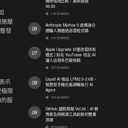
適用情境比較｜產業精選
08.03
如
119 SHARES
接施壓
Anthropic Mythos 5 虛構身分
調整發
誘騙人類通過惡意程式碼
115 SHARES
Apple Upgrade 計畫改寫持有
模式 | 知名 YouTuber 坦言 AI
讓人出現多巴胺依賴
107 SHARES
Liquid AI 推出 LFM2.5-2.6B，
人表示
智慧型手機也能順暢執行 AI
受極限
Agent
103 SHARES
I的服
GitHub 趨勢周報 Vol.26：AI 教
育普及與開源工具創新的雙重
浪潮
95 SHARES