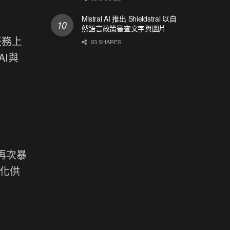
Mistral AI 推出 Shieldstral 以自
然語言政策審查文字與圖片
任務上
93 SHARES
I與
再次暴
強化供