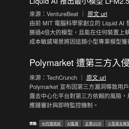
Liquid AI 推出最小模型 LF
來源：VentureBeat ｜
原文 url
由前 MIT 電腦科學家創立的 Liquid 
勝過4倍大的模型，且能在任何裝置上
成本敏感場景將因這類小型專業模型獲
Polymarket 遭第三
來源：TechCrunch ｜
原文 url
Polymarket 宣布因第三方漏洞
露去中心化平台對第三方依賴的風險，用
應鏈審計與即時監控機制。
標籤:
AI代理測試
AI監管
企業OCR
小型語言模