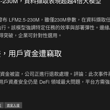
M2.5-230M，資料擷取表現超越4倍大模型
AI 發布 LFM2.5-230M，雖僅230M參數，在資料擷取
執行。該模型強調特定任務的效率與部署彈性。邊緣A
得突破，企業可針對性選用。
方入侵，用戶資金遭竊取
導致用戶資金被盜，公司正進行退款處理。評論：此次事件
戶資產安全仍是 DeFi 領域最大問題，平台方需
型
資安入侵