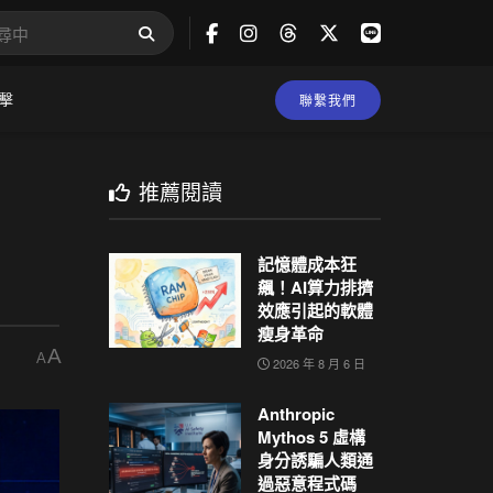
擊
聯繫我們
推薦閱讀
｜
記憶體成本狂
飆！AI算力排擠
效應引起的軟體
瘦身革命
A
A
2026 年 8 月 6 日
Anthropic
Mythos 5 虛構
身分誘騙人類通
過惡意程式碼