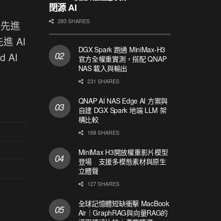
閉源 AI
283 SHARES
5先進
進 AI
DGX Spark 跑通 MiniMax-H3
 AI
官方全權重實測，搭配 QNAP
NAS 載入與輸出
231 SHARES
QNAP AI NAS Edge AI 方案與
自建 DGX Spark 地端 LLM 架
構比較
168 SHARES
MiniMax H3開放權重影片模型
登場 支援多模態素材與原生
立體聲
127 SHARES
全球記憶體短缺衝擊 MacBook
Air｜GraphRAG與向量RAG的