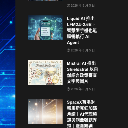
2026 年 8 月 5 日
Liquid AI 推出
LFM2.5-2.6B，
智慧型手機也能
順暢執行 AI
Agent
2026 年 8 月 5 日
Mistral AI 推出
Shieldstral 以自
然語言政策審查
文字與圖片
2026 年 8 月 5 日
SpaceX首場財
報馬斯克狂加碼
承諾｜AI代理燒
錢與測量難題浮
現｜產業精選