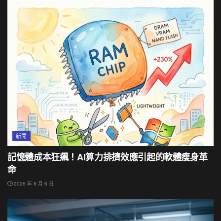
新聞
記憶體成本狂飆！AI算力排擠效應引起的軟體瘦身革
命
2026 年 8 月 6 日