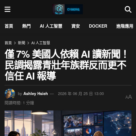
首頁
熱門
AI 人工智慧
資安
DOCKER
進階應用
首頁
新聞
AI 人工智慧
僅 7% 美國人依賴 AI 讀新聞！
民調揭露青壯年族群反而更不
信任 AI 報導
by
Ashley Hsieh
2026 年 06 月 25 日 13:00
A
A
閱讀時間: 1 分鐘