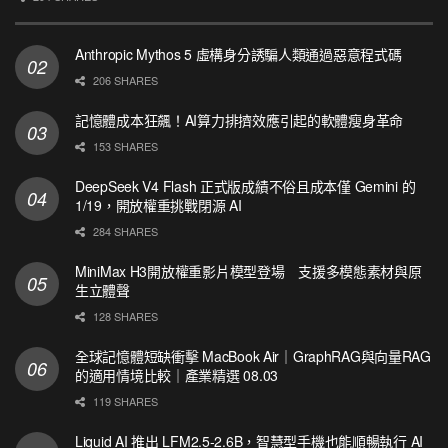
Anthropic Mythos 5 虛構身分誘騙人類通過惡意程式碼
206 SHARES
記憶體成本狂飆！AI算力排擠效應引起的軟體瘦身革命
153 SHARES
DeepSeek V4 Flash 正式版成績不俗且成本僅 Gemini 的
1/19，開放權重挑戰閉源 AI
284 SHARES
MiniMax H3開放權重影片模型登場 支援多模態素材與原
生立體聲
128 SHARES
全球記憶體短缺衝擊 MacBook Air｜GraphRAG與向量RAG
的適用情境比較｜產業精選 08.03
119 SHARES
Liquid AI 推出 LFM2.5-2.6B，智慧型手機也能順暢執行 AI