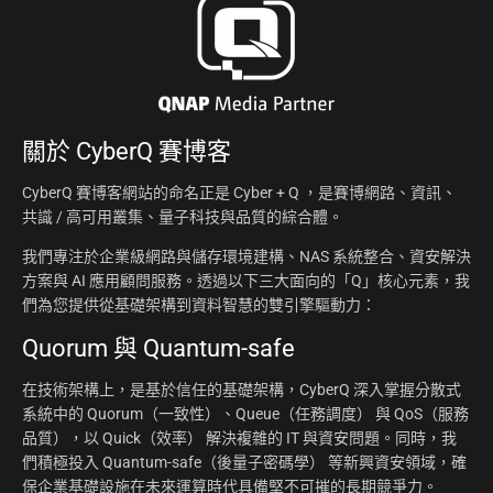
關於
CyberQ 賽博客
CyberQ 賽博客網站的命名正是 Cyber + Q ，是賽博網路、資訊、
共識 / 高可用叢集、量子科技與品質的綜合體。
我們專注於企業級網路與儲存環境建構、NAS 系統整合、資安解決
方案與 AI 應用顧問服務。透過以下三大面向的「Q」核心元素，我
們為您提供從基礎架構到資料智慧的雙引擎驅動力：
Quorum 與 Quantum-safe
在技術架構上，是基於信任的基礎架構，CyberQ 深入掌握分散式
系統中的 Quorum（一致性）、Queue（任務調度） 與 QoS（服務
品質），以 Quick（效率） 解決複雜的 IT 與資安問題。同時，我
們積極投入 Quantum-safe（後量子密碼學） 等新興資安領域，確
保企業基礎設施在未來運算時代具備堅不可摧的長期競爭力。