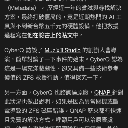
（Metadata）。 歷經近一年的嘗試與尋找解決
方案，最終打破僵局的，竟是近期熱門的 AI 工
具與不到新台幣五千元的硬體設備，他把救援
過程寫在
他在臉書上的貼文
中。
CyberQ 訪談了
Muzixiii Studio
的創辦人曹導
演，簡單討論了一下事件的始末。CyberQ 認為
這是一場充滿戲劇性、卻又具備一些技術參考
價值的 ZFS 救援行動，值得探究一下。
另一方面，CyberQ 也諮詢過原廠，
QNAP
針對
此狀況也做出說明，如果是因為異常關機或斷
電導致的 ZFS 磁區錯誤，QNAP 歷來都有快速
且免費的解決方式，呼籲用戶可以洽原廠處