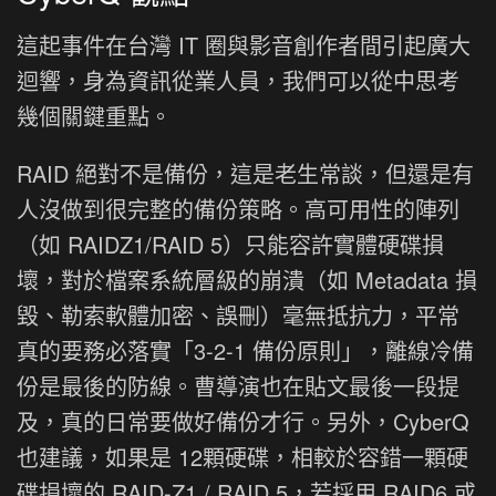
這起事件在台灣 IT 圈與影音創作者間引起廣大
迴響，身為資訊從業人員，我們可以從中思考
幾個關鍵重點。
RAID 絕對不是備份，這是老生常談，但還是有
人沒做到很完整的備份策略。高可用性的陣列
（如 RAIDZ1/RAID 5）只能容許實體硬碟損
壞，對於檔案系統層級的崩潰（如 Metadata 損
毀、勒索軟體加密、誤刪）毫無抵抗力，平常
真的要務必落實「3-2-1 備份原則」，離線冷備
份是最後的防線。曹導演也在貼文最後一段提
及，真的日常要做好備份才行。另外，CyberQ
也建議，如果是 12顆硬碟，相較於容錯一顆硬
碟損壞的 RAID-Z1 / RAID 5，若採用 RAID6 或