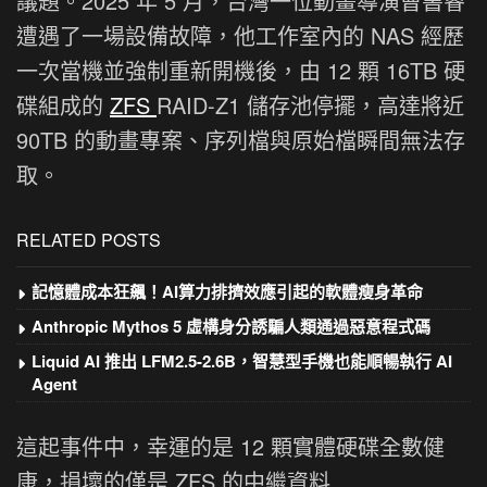
議題。2025 年 5 月，台灣一位動畫導演曹書睿
遭遇了一場設備故障，他工作室內的 NAS 經歷
一次當機並強制重新開機後，由 12 顆 16TB 硬
碟組成的
ZFS
RAID-Z1 儲存池停擺，高達將近
90TB 的動畫專案、序列檔與原始檔瞬間無法存
取。
RELATED POSTS
記憶體成本狂飆！AI算力排擠效應引起的軟體瘦身革命
Anthropic Mythos 5 虛構身分誘騙人類通過惡意程式碼
Liquid AI 推出 LFM2.5-2.6B，智慧型手機也能順暢執行 AI
Agent
這起事件中，幸運的是 12 顆實體硬碟全數健
康，損壞的僅是 ZFS 的中繼資料