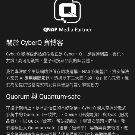
關於
CyberQ 賽博客
CyberQ 賽博客網站的命名正是 Cyber + Q ，是賽博網路、資訊、
共識 / 高可用叢集、量子科技與品質的綜合體。
我們專注於企業級網路與儲存環境建構、NAS 系統整合、資安解決
方案與 AI 應用顧問服務。透過以下三大面向的「Q」核心元素，我
們為您提供從基礎架構到資料智慧的雙引擎驅動力：
Quorum 與 Quantum-safe
在技術架構上，是基於信任的基礎架構，CyberQ 深入掌握分散式
系統中的 Quorum（一致性）、Queue（任務調度） 與 QoS（服務
品質），以 Quick（效率） 解決複雜的 IT 與資安問題。同時，我
們積極投入 Quantum-safe（後量子密碼學） 等新興資安領域，確
保企業基礎設施在未來運算時代具備堅不可摧的長期競爭力。