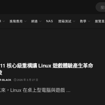
R
進階應用
網通
NAS
開箱測試
教學
展覽直
e 11 核心級重構讓 Linux 遊戲體驗產生革命
破
2026 年 3 月 27 日
R BLACK
來，Linux 在桌上型電腦與遊戲 ...