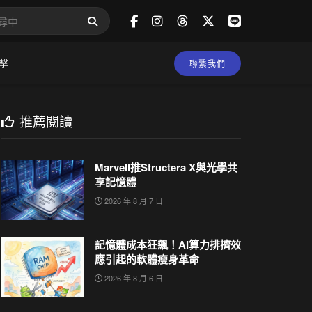
擊
聯繫我們
推薦閱讀
Marvell推Structera X與光學共
享記憶體
2026 年 8 月 7 日
記憶體成本狂飆！AI算力排擠效
應引起的軟體瘦身革命
2026 年 8 月 6 日