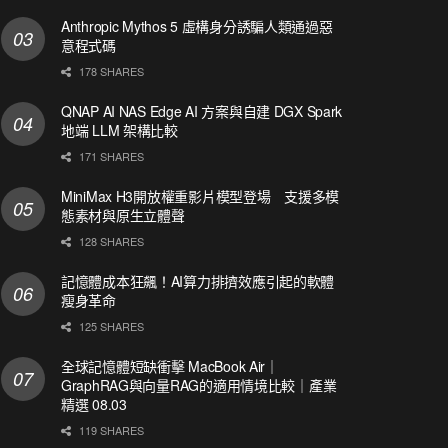
Anthropic Mythos 5 虛構身分誘騙人類通過惡
意程式碼
178 SHARES
QNAP AI NAS Edge AI 方案與自建 DGX Spark
地端 LLM 架構比較
171 SHARES
MiniMax H3開放權重影片模型登場 支援多模
態素材與原生立體聲
128 SHARES
記憶體成本狂飆！AI算力排擠效應引起的軟體
瘦身革命
125 SHARES
全球記憶體短缺衝擊 MacBook Air｜
GraphRAG與向量RAG的適用情境比較｜產業
精選 08.03
119 SHARES