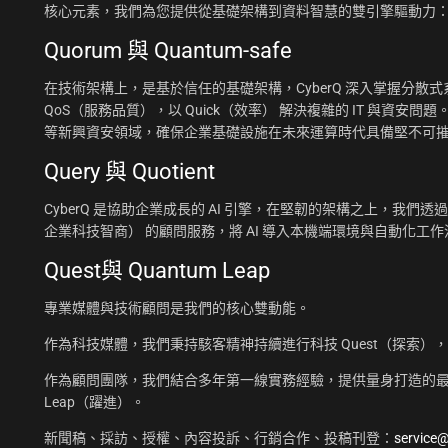
核心元素，我們為您提供從基礎架構到資料智慧的雙引擎驅動力
Quorum 與 Quantum-safe
在技術架構上，是基於信任的基礎架構，CyberQ 深入掌握分散式系統
QoS（服務品質），以 Quick（效率） 解決複雜的 IT 與資安問題
等新興資安領域，確保企業基礎設施在未來運算時代具備堅不可
Query 與 Quotient
CyberQ 是協助企業成長的 AI 引擎，在堅韌的架構之上，我們透過 Q
企業科技智商） 的顧問服務，將 AI 導入本機端環境與自動化
Quest與 Quantum Leap
專業媒體與技術顧問是我們的核心雙動能。
作為科技媒體，我們秉持駭客精神持續進行科技 Quest（探索）
作為顧問團隊，我們結合多年第一線實務經驗，提供量身打造的最佳
Leap（躍進）。
新聞稿、採訪、授權、內容投訴、行銷合作、投稿刊登：
service