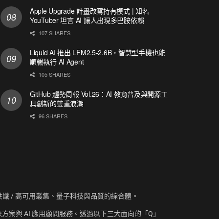
Apple Upgrade 計畫改寫持有模式 | 知名
YouTuber 坦言 AI 讓人出現多巴胺依賴
107 SHARES
Liquid AI 推出 LFM2.5-2.6B，智慧型手機也能
順暢執行 AI Agent
105 SHARES
GitHub 趨勢周報 Vol.26：AI 教育普及與開源工
具創新的雙重浪潮
96 SHARES
資訊、共識 / 高可用叢集、量子科技與品質的綜合體。
方案與 AI 應用顧問服務。透過以下三大面向的「Q」