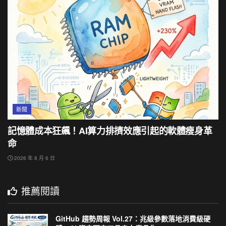
新聞
記憶體成本狂飆！AI算力排擠效應引起的軟體瘦身革
命
2026 年 8 月 6 日
推薦閱讀
GitHub 趨勢周報 Vol.27：兆級參數落地消費級硬