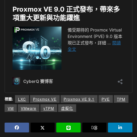
標籤:
LXC
Proxmox VE
Proxmox VE 9.1
PVE
TPM
VM
VMware
vTPM
虛擬化