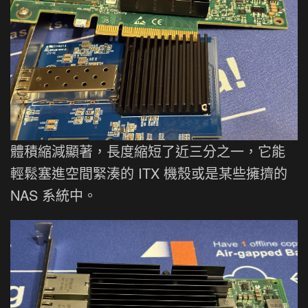
體積縮減顯著，長度縮短了近三分之一，它能
輕鬆塞進空間緊湊的 ITX 機殼或是某些擁擠的
NAS 系統中。