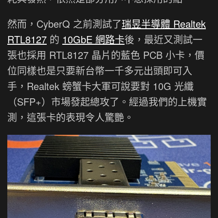
然而，CyberQ 之前測試了
瑞昱半導體 Realtek
RTL8127
的
10GbE 網路卡
後，最近又測試一
張也採用 RTL8127 晶片的藍色 PCB 小卡，價
位同樣也是只要新台幣一千多元出頭即可入
手，Realtek 螃蟹卡大軍可說要對 10G 光纖
（SFP+）市場發起總攻了。經過我們的上機實
測，這張卡的表現令人驚艷。