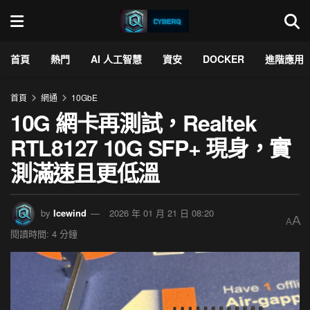
首頁
熱門
AI 人工智慧
資安
DOCKER
進階應用
首頁
網通
10GbE
10G 網卡再測試，Realtek
RTL8127 10G SFP+ 現身，實
測滿速且更低溫
by
Icewind
2026 年 01 月 21 日 08:20
A
A
閱讀時間: 4 分鐘