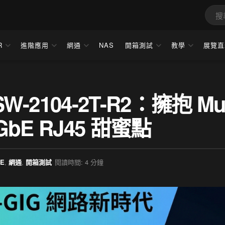
R
進階應用
網通
NAS
開箱測試
教學
展覽直
-2104-2T-R2：擁抱 Mult
GbE RJ45 甜蜜點
bE
,
網通
,
開箱測試
閱讀時間: 4 分鐘