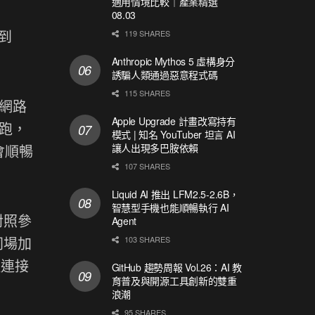
適用情境比較｜產業精選
08.03
級到
119 SHARES
Anthropic Mythos 5 虛構身分
誘騙人類通過惡意程式碼
115 SHARES
過網路
Apple Upgrade 計畫改寫持有
夠跑，
模式 | 知名 YouTuber 坦言 AI
讓人出現多巴胺依賴
會順暢
107 SHARES
Liquid AI 推出 LFM2.5-2.6B，
智慧型手機也能順暢執行 AI
對照參
Agent
同場加
103 SHARES
種連接
GitHub 趨勢周報 Vol.26：AI 教
育普及與開源工具創新的雙重
浪潮
95 SHARES