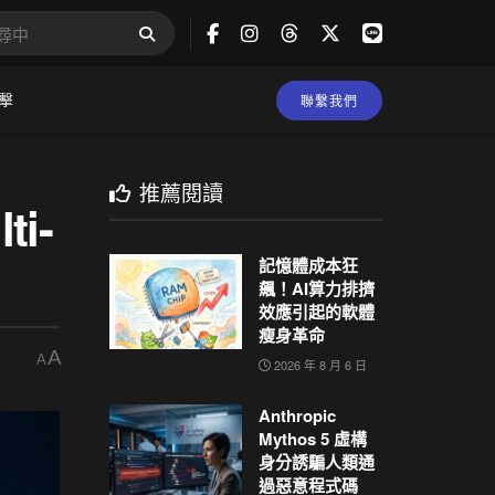
擊
聯繫我們
推薦閱讀
i-
記憶體成本狂
飆！AI算力排擠
效應引起的軟體
瘦身革命
A
A
2026 年 8 月 6 日
Anthropic
Mythos 5 虛構
身分誘騙人類通
過惡意程式碼