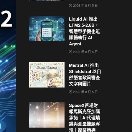
2026 年 8 月 5 日
Liquid AI 推出
LFM2.5-2.6B，
智慧型手機也能
順暢執行 AI
Agent
2026 年 8 月 5 日
Mistral AI 推出
Shieldstral 以自
然語言政策審查
文字與圖片
2026 年 8 月 5 日
SpaceX首場財
報馬斯克狂加碼
承諾｜AI代理燒
錢與測量難題浮
現｜產業精選