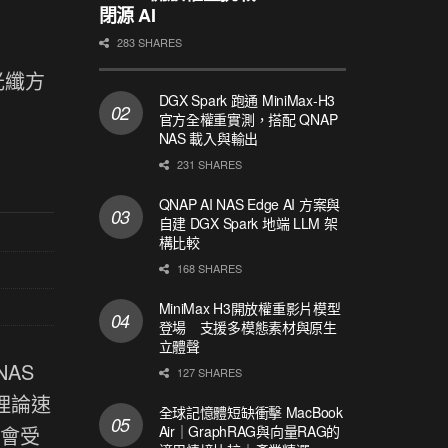
閉源 AI
283 SHARES
用光纖方
DGX Spark 跑通 MiniMax-H3
官方全權重實測，搭配 QNAP
NAS 載入與輸出
231 SHARES
QNAP AI NAS Edge AI 方案與
自建 DGX Spark 地端 LLM 架
構比較
168 SHARES
MiniMax H3開放權重影片模型
登場 支援多模態素材與原生
立體聲
NAS
127 SHARES
分理論速
全球記憶體短缺衝擊 MacBook
Air｜GraphRAG與向量RAG的
度會受