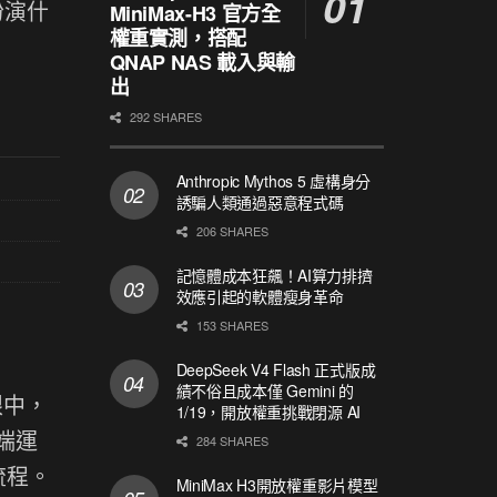
扮演什
MiniMax-H3 官方全
權重實測，搭配
QNAP NAS 載入與輸
出
292 SHARES
Anthropic Mythos 5 虛構身分
誘騙人類通過惡意程式碼
206 SHARES
記憶體成本狂飆！AI算力排擠
效應引起的軟體瘦身革命
153 SHARES
DeepSeek V4 Flash 正式版成
績不俗且成本僅 Gemini 的
眼中，
1/19，開放權重挑戰閉源 AI
雲端運
284 SHARES
流程。
MiniMax H3開放權重影片模型