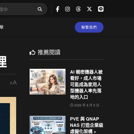
擊
聯繫我們
推薦閱讀
理
AI 親密機器人被
看好，成人市場
A
A
可能成為家用人
型機器人率先落
地的入口
2026 年 8 月 9 日
PVE 與 QNAP
NAS 打造企業級
虛擬化架構 +