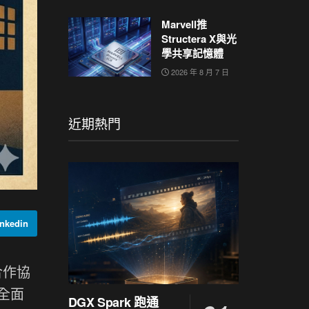
Marvell推
Structera X與光
學共享記憶體
2026 年 8 月 7 日
近期熱門
nkedin
合作協
向全面
DGX Spark 跑通