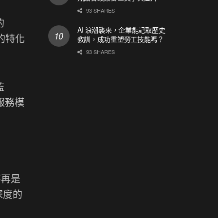
93 SHARES
的
AI 浪潮襲來，企業能記取歷史
用的特化
教訓，成功重塑勞工技能嗎？
93 SHARES
監
化服務模
不再是
深度的