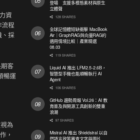
登場 支援多模態素材與原生
立體聲
人力資
128 SHARES
作流程
全球記憶體短缺衝擊 MacBook
職、採
Air｜GraphRAG與向量RAG的
適用情境比較｜產業精選
08.03
119 SHARES
長期客
Liquid AI 推出 LFM2.5-2.6B，
智慧型手機也能順暢執行 AI
能順暢運
Agent
106 SHARES
GitHub 趨勢周報 Vol.26：AI 教
育普及與開源工具創新的雙重
浪潮
97 SHARES
被視為
Mistral AI 推出 Shieldstral 以自
合作，
然語言政策審查文字與圖片