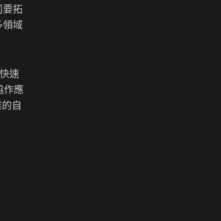
司要拓
多領域
在快速
協作應
業的自