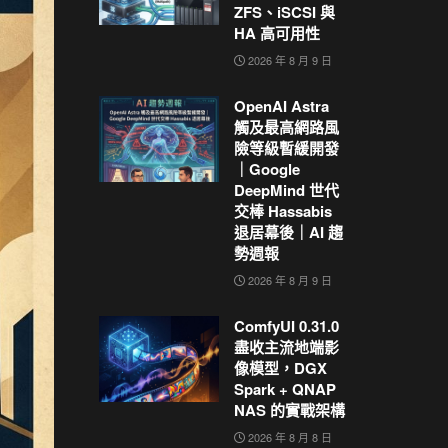
ZFS、iSCSI 與
HA 高可用性
2026 年 8 月 9 日
OpenAI Astra
觸及最高網路風
險等級暫緩開發
｜Google
DeepMind 世代
交棒 Hassabis
退居幕後｜AI 趨
勢週報
2026 年 8 月 9 日
ComfyUI 0.31.0
盡收主流地端影
像模型，DGX
Spark + QNAP
NAS 的實戰架構
2026 年 8 月 8 日