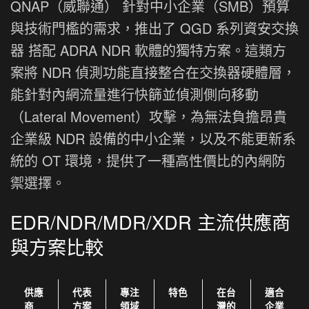
QNAP（威聯通） 針對中小企業（SMB）預算
與技術門檻的需求，推出了 QGD 系列資安交換
器 搭配 ADRA NDR 軟體的獨特方案。這類方
案將 NDR 偵測功能直接整合在交換器硬體層，
能針對內網流量進行快篩並偵測側向移動
（Lateral Movement）攻擊，為無法負擔昂貴
企業級 NDR 設備的中小企業，以及不能更新系
統的 OT 環境，提供了一種高性價比的內網防
禦選擇。
EDR/NDR/MDR/XDR 主流供應商
與方案比較
供應
代表
專注
特色
在台
適合
商
方案
領域
灣的
企業