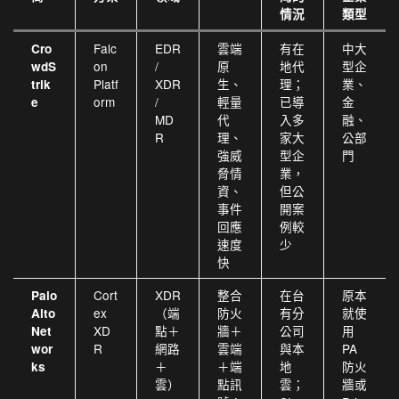
情況
類型
Falc
EDR
雲端
有在
中大
Cro
on
/
原
地代
型企
wdS
Platf
XDR
生、
理；
業、
trik
orm
/
輕量
已導
金
e
MD
代
入多
融、
R
理、
家大
公部
強威
型企
門
脅情
業，
資、
但公
事件
開案
回應
例較
速度
少
快
Cort
XDR
整合
在台
原本
Palo
ex
（端
防火
有分
就使
Alto
XD
點＋
牆＋
公司
用
Net
R
網路
雲端
與本
PA
wor
＋
＋端
地
防火
ks
雲）
點訊
雲；
牆或