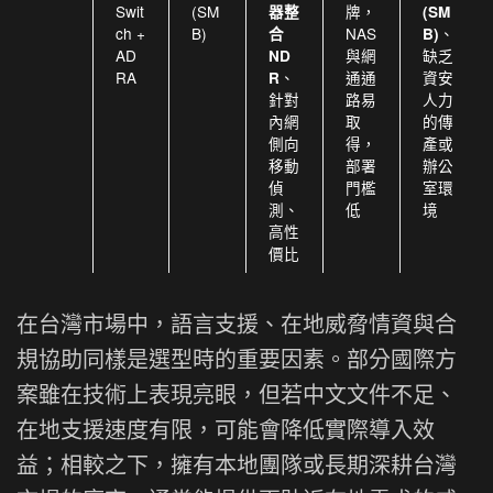
Swit
(SM
牌，
器整
(SM
ch +
B)
NAS
、
合
B)
AD
與網
缺乏
ND
RA
、
通通
資安
R
針對
路易
人力
內網
取
的傳
側向
得，
產或
移動
部署
辦公
偵
門檻
室環
測、
低
境
高性
價比
在台灣市場中，語言支援、在地威脅情資與合
規協助同樣是選型時的重要因素。部分國際方
案雖在技術上表現亮眼，但若中文文件不足、
在地支援速度有限，可能會降低實際導入效
益；相較之下，擁有本地團隊或長期深耕台灣