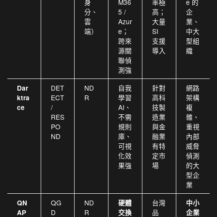
身
M36
率極
e 的
分、
5 /
高；
企
雲
Azur
大量
業、
端）
e；
SI
中大
跨來
支援
型組
源關
導入
織
聯偵
測強
DET
ND
自我
針對
網路
Dar
ECT
R
學習
高科
架構
ktra
/
AI、
技製
複
ce
RES
不需
造業
雜、
PO
規則
與金
重視
ND
庫、
融業
內部
可視
有特
威脅
化效
定市
偵測
果強
場
的大
型企
業
QG
ND
台灣
QN
硬體
中小
D
R
品
AP
交換
企業