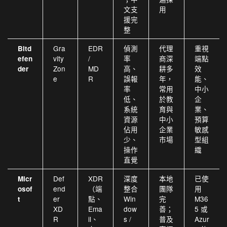
文支
用
援完
整
Gra
EDR
偵測
代理
重視
Bitd
vity
/
率
商深
端點
efen
Zon
MD
高、
耕多
效
der
e
R
誤報
年，
能、
率
常用
中小
低、
於教
企
系統
育與
業、
資源
中小
預算
佔用
企業
敏感
少、
市場
型組
操作
織
直覺
Def
XDR
深度
本地
已使
Micr
end
（端
整合
團隊
用
osof
er
點、
Win
完
M36
t
XD
Ema
dow
善；
5 或
R
il、
s /
普及
Azur