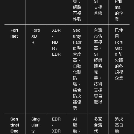
號；
SI
Pris
網路
支援
ma
可視
普遍
的企
性強
業
Forti
XDR
Sec
台灣
已使
Fort
XD
/
urity
市佔
用
inet
R
ND
Fabr
率極
Forti
R /
ic 整
高，
Gat
EDR
合度
SI
e 防
高、
經銷
火牆
自動
體系
的各
化聯
完
規模
防
善，
企業
強、
技術
結合
支援
防火
容易
牆優
取得
勢
Sing
EDR
AI
多家
追求
Sen
ulari
/
驅
台灣
高自
tinel
ty
XDR
動、
代
動
One