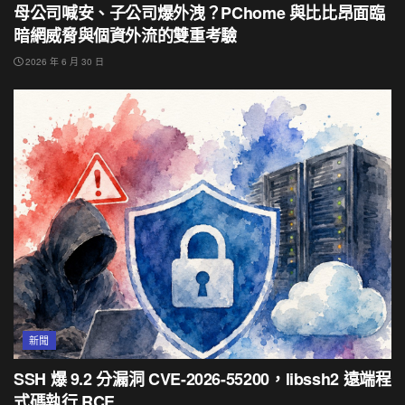
母公司喊安、子公司爆外洩？PChome 與比比昂面臨
暗網威脅與個資外流的雙重考驗
2026 年 6 月 30 日
新聞
SSH 爆 9.2 分漏洞 CVE-2026-55200，libssh2 遠端程
式碼執行 RCE