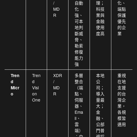
/
自動
理；
化、
MD
化
科技
端點
R
強、
業與
保護
可本
金融
優先
地判
使用
的企
斷威
度高
業
脅、
勒索
修復
能力
強
Tren
XDR
多層
本地
重視
Tren
d
/
整合
公
在地
d
Visi
MD
（端
司；
支援
Micr
on
R
點、
導入
的台
o
One
伺服
量最
灣企
器、
大；
業，
Ema
金
各規
il、
融、
模皆
雲
公部
適用
端）
門普
；中
遍採