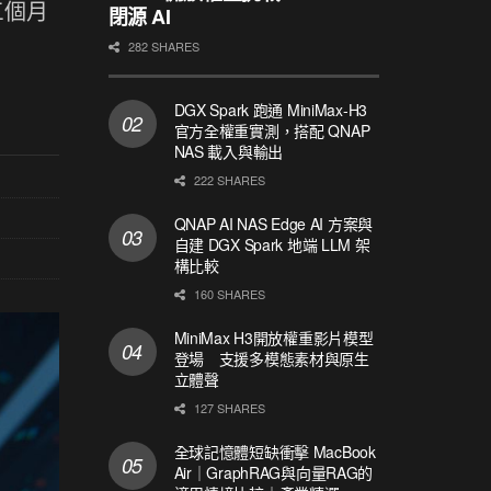
三個月
閉源 AI
282 SHARES
DGX Spark 跑通 MiniMax-H3
官方全權重實測，搭配 QNAP
NAS 載入與輸出
222 SHARES
QNAP AI NAS Edge AI 方案與
自建 DGX Spark 地端 LLM 架
構比較
160 SHARES
MiniMax H3開放權重影片模型
登場 支援多模態素材與原生
立體聲
127 SHARES
全球記憶體短缺衝擊 MacBook
Air｜GraphRAG與向量RAG的