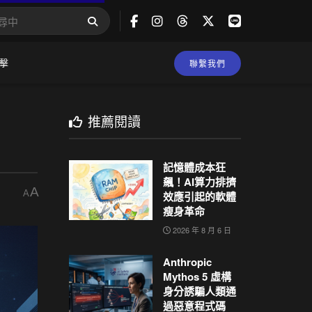
擊
聯繫我們
推薦閱讀
記憶體成本狂
飆！AI算力排擠
A
A
效應引起的軟體
瘦身革命
2026 年 8 月 6 日
Anthropic
Mythos 5 虛構
身分誘騙人類通
過惡意程式碼