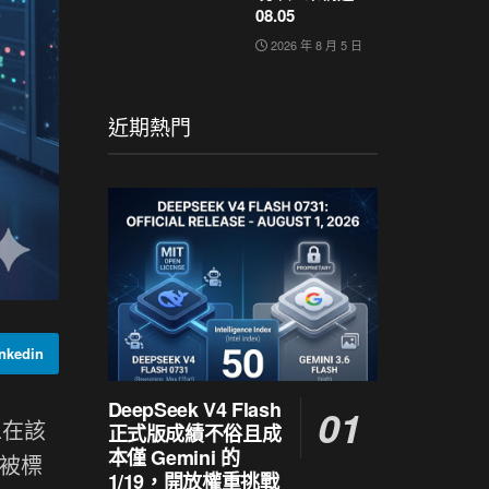
08.05
2026 年 8 月 5 日
近期熱門
kedin
DeepSeek V4 Flash
工在該
正式版成績不俗且成
本僅 Gemini 的
括被標
1/19，開放權重挑戰