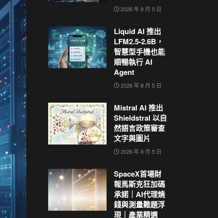
2026 年 8 月 5 日
Liquid AI 推出
LFM2.5-2.6B，
智慧型手機也能
順暢執行 AI
Agent
2026 年 8 月 5 日
Mistral AI 推出
Shieldstral 以自
然語言政策審查
文字與圖片
2026 年 8 月 5 日
SpaceX首場財
報馬斯克狂加碼
承諾｜AI代理燒
錢與測量難題浮
現｜產業精選