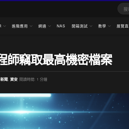
R
進階應用
網通
NAS
開箱測試
教學
展覽直
體工程師竊取最高機密檔案
新聞
,
資安
閱讀時間: 1 分鐘