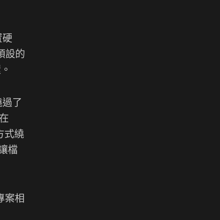
置硬
腦預設的
環。
繞過了
 在
方式繞
制讓檔
專案相