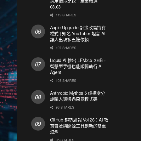
適用情境比較｜產業精選
08.03
119 SHARES
Apple Upgrade 計畫改寫持有
模式 | 知名 YouTuber 坦言 AI
讓人出現多巴胺依賴
107 SHARES
Liquid AI 推出 LFM2.5-2.6B，
智慧型手機也能順暢執行 AI
Agent
103 SHARES
Anthropic Mythos 5 虛構身分
誘騙人類通過惡意程式碼
98 SHARES
GitHub 趨勢周報 Vol.26：AI 教
育普及與開源工具創新的雙重
浪潮
95 SHARES