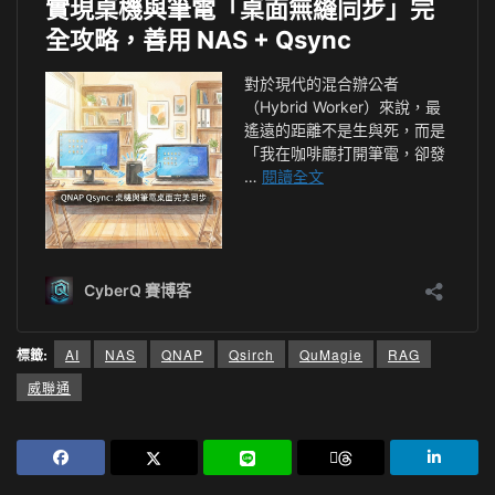
標籤:
AI
NAS
QNAP
Qsirch
QuMagie
RAG
威聯通