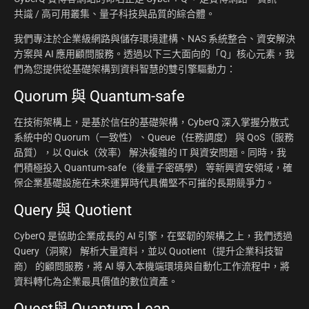
共識 / 高可用叢集、量子科技與品質的綜合體。
我們專注於企業級網路與儲存環境建構、NAS 系統整合、資安解決
方案與 AI 應用顧問服務。透過以下三大面向的「Q」核心元素，我
們為您提供從基礎架構到資料智慧的雙引擎驅動力：
Quorum 與 Quantum-safe
在技術架構上，是基於信任的基礎架構，CyberQ 深入掌握分散式
系統中的 Quorum（一致性）、Queue（任務調度） 與 QoS（服務
品質），以 Quick（效率） 解決複雜的 IT 與資安問題。同時，我
們積極投入 Quantum-safe（後量子密碼學） 等新興資安領域，確
保企業基礎設施在未來運算時代具備堅不可摧的長期競爭力。
Query 與 Quotient
CyberQ 是協助企業成長的 AI 引擎，在堅韌的架構之上，我們透過
Query（洞察） 解析大量資料，並以 Quotient（提升企業科技智
商） 的顧問服務，將 AI 導入本機端環境與自動化工作流程中，將
資料轉化為企業最具價值的數位資產。
Quest與 Quantum Leap