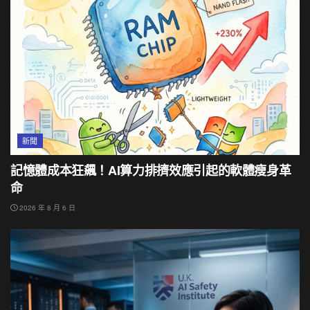
新聞
記憶體成本狂飆！AI算力排擠效應引起的軟體瘦身革
命
2026 年 8 月 6 日