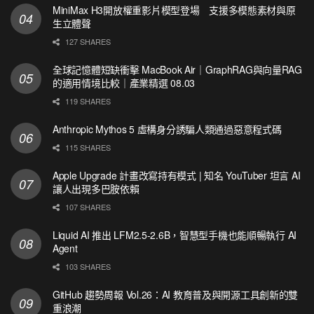
MiniMax H3開放權重影片模型登場 支援多模態素材與原
生立體聲
127 SHARES
全球記憶體短缺衝擊 MacBook Air｜GraphRAG與向量RAG
的適用情境比較｜產業精選 08.03
119 SHARES
Anthropic Mythos 5 虛構身分誘騙人類通過惡意程式碼
115 SHARES
Apple Upgrade 計畫改寫持有模式 | 知名 YouTuber 坦言 AI
讓人出現多巴胺依賴
107 SHARES
Liquid AI 推出 LFM2.5-2.6B，智慧型手機也能順暢執行 AI
Agent
103 SHARES
GitHub 趨勢周報 Vol.26：AI 教育普及與開源工具創新的雙
重浪潮