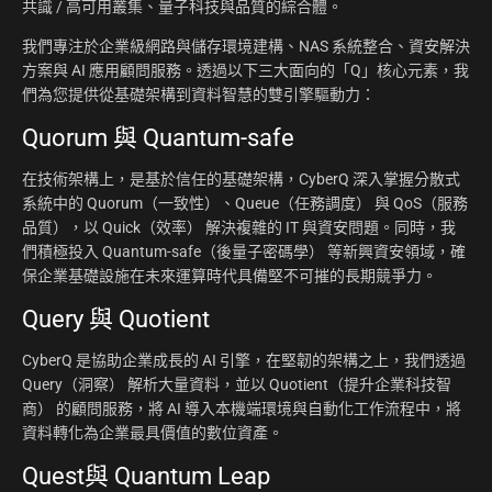
共識 / 高可用叢集、量子科技與品質的綜合體。
我們專注於企業級網路與儲存環境建構、NAS 系統整合、資安解決
方案與 AI 應用顧問服務。透過以下三大面向的「Q」核心元素，我
們為您提供從基礎架構到資料智慧的雙引擎驅動力：
Quorum 與 Quantum-safe
在技術架構上，是基於信任的基礎架構，CyberQ 深入掌握分散式
系統中的 Quorum（一致性）、Queue（任務調度） 與 QoS（服務
品質），以 Quick（效率） 解決複雜的 IT 與資安問題。同時，我
們積極投入 Quantum-safe（後量子密碼學） 等新興資安領域，確
保企業基礎設施在未來運算時代具備堅不可摧的長期競爭力。
Query 與 Quotient
CyberQ 是協助企業成長的 AI 引擎，在堅韌的架構之上，我們透過
Query（洞察） 解析大量資料，並以 Quotient（提升企業科技智
商） 的顧問服務，將 AI 導入本機端環境與自動化工作流程中，將
資料轉化為企業最具價值的數位資產。
Quest與 Quantum Leap