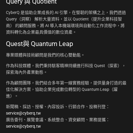
Query 與 Quotient
CyberQ 是協助企業成長的 AI 引擎，在堅韌的架構之上，我們透過
Query（洞察） 解析大量資料，並以 Quotient（提升企業科技智
商） 的顧問服務，將 AI 導入本機端環境與自動化工作流程中，將
資料轉化為企業最具價值的數位資產。
Quest與 Quantum Leap
專業媒體與技術顧問是我們的核心雙動能。
作為科技媒體，我們秉持駭客精神持續進行科技 Quest（探索），
探索海內外產業動態。
作為顧問團隊，我們結合多年第一線實務經驗，提供量身打造的最
佳化解決方案，協助企業完成數位轉型的 Quantum Leap（躍
進）。
新聞稿、採訪、授權、內容投訴、行銷合作、投稿刊登：
service@cyberq.tw
廣告委刊、展覽會議、系統整合、資安顧問、業務提攜：
service@cyberq.tw