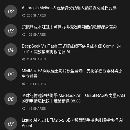
Anthropic Mythos 5 虛構身分誘騙人類通過惡意程式碼
205 SHARES
記憶體成本狂飆！AI算力排擠效應引起的軟體瘦身革命
152 SHARES
DeepSeek V4 Flash 正式版成績不俗且成本僅 Gemini 的
1/19，開放權重挑戰閉源 AI
284 SHARES
MiniMax H3開放權重影片模型登場 支援多模態素材與原
生立體聲
128 SHARES
全球記憶體短缺衝擊 MacBook Air｜GraphRAG與向量RAG
的適用情境比較｜產業精選 08.03
119 SHARES
Liquid AI 推出 LFM2.5-2.6B，智慧型手機也能順暢執行 AI
Agent