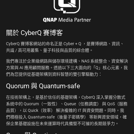
關於
CyberQ 賽博客
CyberQ 賽博客網站的命名正是 Cyber + Q ，是賽博網路、資訊、
共識 / 高可用叢集、量子科技與品質的綜合體。
我們專注於企業級網路與儲存環境建構、NAS 系統整合、資安解決
方案與 AI 應用顧問服務。透過以下三大面向的「Q」核心元素，我
們為您提供從基礎架構到資料智慧的雙引擎驅動力：
Quorum 與 Quantum-safe
在技術架構上，是基於信任的基礎架構，CyberQ 深入掌握分散式
系統中的 Quorum（一致性）、Queue（任務調度） 與 QoS（服務
品質），以 Quick（效率） 解決複雜的 IT 與資安問題。同時，我
們積極投入 Quantum-safe（後量子密碼學） 等新興資安領域，確
保企業基礎設施在未來運算時代具備堅不可摧的長期競爭力。