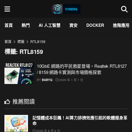
首頁
熱門
AI 人工智慧
資安
DOCKER
進階應用
首頁
標籤
RTL8159
標籤:
RTL8159
10GbE 網路的平民救星登場，Realtek RTL8127
/ 8159 網路卡實測與市場價格探索
BY
BABYQ
2026 年 1 月 1 日
推薦閱讀
記憶體成本狂飆！AI算力排擠效應引起的軟體瘦身革
命
2026 年 8 月 6 日