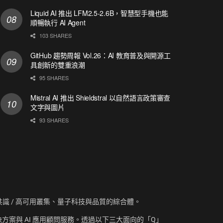
Liquid AI 推出 LFM2.5-2.6B，智慧型手機也能
順暢執行 AI Agent
103 SHARES
GitHub 趨勢周報 Vol.26：AI 教育普及與開源工
具創新的雙重浪潮
95 SHARES
Mistral AI 推出 Shieldstral 以自然語言政策審查
文字與圖片
93 SHARES
資訊、共識 / 高可用叢集、量子科技與品質的綜合體。
方案與 AI 應用顧問服務。透過以下三大面向的「Q」