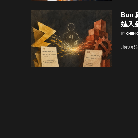
Bun
進入
BY
CHEN 
JavaS