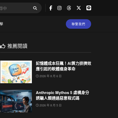
擊
聯繫我們
推薦閱讀
記憶體成本狂飆！AI算力排擠效
應引起的軟體瘦身革命
2026 年 8 月 6 日
Anthropic Mythos 5 虛構身分
誘騙人類通過惡意程式碼
2026 年 8 月 5 日