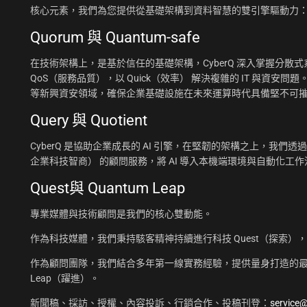
核心元素，我們為您提供從基礎架構到資料智慧的雙引擎驅動力
Quorum 與 Quantum-safe
在技術架構上，是基於信任的基礎架構，CyberQ 深入掌握分散式系統
QoS（服務品質），以 Quick（效率） 解決複雜的 IT 與資安問題
等新興資安領域，確保企業基礎設施在未來運算時代具備堅不可
Query 與 Quotient
CyberQ 是協助企業成長的 AI 引擎，在堅韌的架構之上，我們透過 Q
企業科技智商） 的顧問服務，將 AI 導入本機端環境與自動化
Quest與 Quantum Leap
專業媒體與技術顧問是我們的核心雙動能。
作為科技媒體，我們秉持駭客精神持續進行科技 Quest（探索）
作為顧問團隊，我們結合多年第一線實務經驗，提供量身打造的最佳
Leap（躍進）。
新聞稿、採訪、授權、內容投訴、行銷合作、投稿刊登：
service