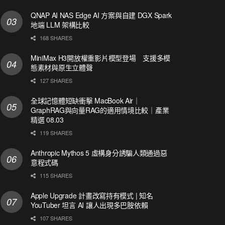
QNAP AI NAS Edge AI 方案與自建 DGX Spark
地端 LLM 架構比較
168 SHARES
MiniMax H3開放權重影片模型登場 支援多模
態素材與原生立體聲
127 SHARES
全球記憶體短缺衝擊 MacBook Air｜
GraphRAG與向量RAG的適用情境比較｜產業
精選 08.03
119 SHARES
Anthropic Mythos 5 虛構身分誘騙人類通過惡
意程式碼
115 SHARES
Apple Upgrade 計畫改寫持有模式 | 知名
YouTuber 坦言 AI 讓人出現多巴胺依賴
107 SHARES