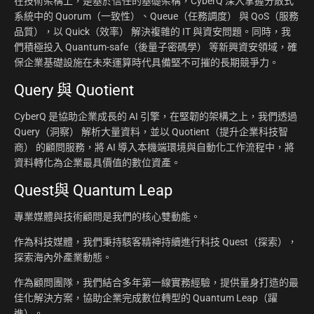
在技術架構上，是基於信任的基礎架構，CyberQ 深入掌握分散式
系統中的 Quorum（一致性）、Queue（任務調度） 與 QoS（服務
品質），以 Quick（效率） 解決複雜的 IT 與資安問題。同時，我
們積極投入 Quantum-safe（後量子密碼學） 等新興資安領域，確
保企業基礎設施在未來運算時代具備堅不可摧的長期競爭力。
Query 與 Quotient
CyberQ 是協助企業成長的 AI 引擎，在堅韌的架構之上，我們透過
Query（洞察） 解析大量資料，並以 Quotient（提升企業科技智
商） 的顧問服務，將 AI 導入本機端環境與自動化工作流程中，將
資料轉化為企業最具價值的數位資產。
Quest與 Quantum Leap
專業媒體與技術顧問是我們的核心雙動能。
作為科技媒體，我們秉持駭客精神持續進行科技 Quest（探索），
探索海內外產業動態。
作為顧問團隊，我們結合多年第一線實務經驗，提供量身打造的最
佳化解決方案，協助企業完成數位轉型的 Quantum Leap（躍
進）。