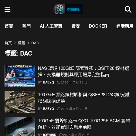
首頁
熱門
AI 人工智慧
資安
DOCKER
進階應用
首頁
標籤
DAC
標籤:
DAC
NAS 環境 100GbE 部署實務：QSFP28 線材選
擇、交換器規劃與應用場景完整指南
BY
BABYQ
2026 年 7 月 31 日
100 GbE 網路線材解析與 QSFP28 DAC線/光纖
模組採購建議
BY
BABYQ
2026 年 2 月 28 日
100GbE 雙埠網路卡 QXG-100G2SF-BCM 實體
解析、效能實測與應用前瞻
BY
ICEWIND
2026 年 2 月 28 日