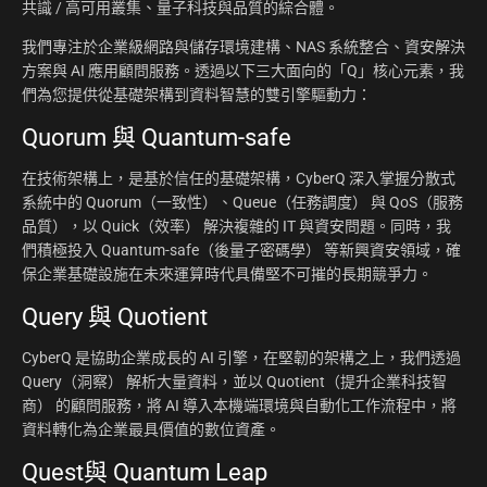
共識 / 高可用叢集、量子科技與品質的綜合體。
我們專注於企業級網路與儲存環境建構、NAS 系統整合、資安解決
方案與 AI 應用顧問服務。透過以下三大面向的「Q」核心元素，我
們為您提供從基礎架構到資料智慧的雙引擎驅動力：
Quorum 與 Quantum-safe
在技術架構上，是基於信任的基礎架構，CyberQ 深入掌握分散式
系統中的 Quorum（一致性）、Queue（任務調度） 與 QoS（服務
品質），以 Quick（效率） 解決複雜的 IT 與資安問題。同時，我
們積極投入 Quantum-safe（後量子密碼學） 等新興資安領域，確
保企業基礎設施在未來運算時代具備堅不可摧的長期競爭力。
Query 與 Quotient
CyberQ 是協助企業成長的 AI 引擎，在堅韌的架構之上，我們透過
Query（洞察） 解析大量資料，並以 Quotient（提升企業科技智
商） 的顧問服務，將 AI 導入本機端環境與自動化工作流程中，將
資料轉化為企業最具價值的數位資產。
Quest與 Quantum Leap