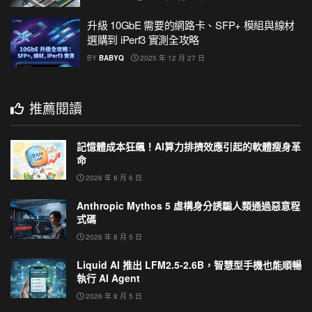
升級 10GbE 需要的網路卡、SFP+ 模組與線材
選購到 iPerf3 實測全攻略
BY
BABYQ
2025 年 12 月 27 日
推薦閱讀
記憶體成本狂飆！AI算力排擠效應引起的軟體瘦身革
命
2026 年 8 月 6 日
Anthropic Mythos 5 虛構身分誘騙人類通過惡意程
式碼
2026 年 8 月 5 日
Liquid AI 推出 LFM2.5-2.6B，智慧型手機也能順暢
執行 AI Agent
2026 年 8 月 5 日