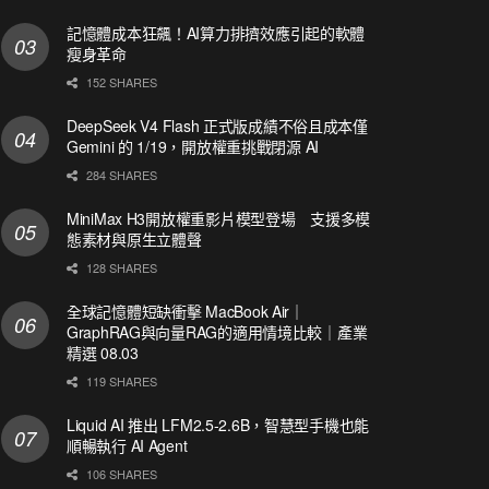
記憶體成本狂飆！AI算力排擠效應引起的軟體
瘦身革命
152 SHARES
DeepSeek V4 Flash 正式版成績不俗且成本僅
Gemini 的 1/19，開放權重挑戰閉源 AI
284 SHARES
MiniMax H3開放權重影片模型登場 支援多模
態素材與原生立體聲
128 SHARES
全球記憶體短缺衝擊 MacBook Air｜
GraphRAG與向量RAG的適用情境比較｜產業
精選 08.03
119 SHARES
Liquid AI 推出 LFM2.5-2.6B，智慧型手機也能
順暢執行 AI Agent
106 SHARES