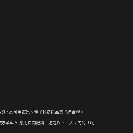
資訊、共識 / 高可用叢集、量子科技與品質的綜合體。
方案與 AI 應用顧問服務。透過以下三大面向的「Q」
：