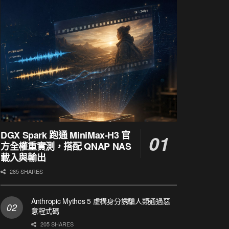
DGX Spark 跑通 MiniMax-H3 官
方全權重實測，搭配 QNAP NAS
載入與輸出
285 SHARES
Anthropic Mythos 5 虛構身分誘騙人類通過惡
意程式碼
205 SHARES