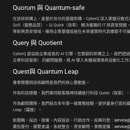
Quorum 與 Quantum-safe
在技術架構上，是基於信任的基礎架構，CyberQ 深入掌握分散式系統
QoS（服務品質），以 Quick（效率） 解決複雜的 IT 與資安問題
等新興資安領域，確保企業基礎設施在未來運算時代具備堅不可
Query 與 Quotient
CyberQ 是協助企業成長的 AI 引擎，在堅韌的架構之上，我們透過 Q
企業科技智商） 的顧問服務，將 AI 導入本機端環境與自動化
Quest與 Quantum Leap
專業媒體與技術顧問是我們的核心雙動能。
作為科技媒體，我們秉持駭客精神持續進行科技 Quest（探索）
作為顧問團隊，我們結合多年第一線實務經驗，提供量身打造的最佳
Leap（躍進）。
新聞稿、採訪、授權、內容投訴、行銷合作、投稿刊登：
service
廣告委刊、展覽會議、系統整合、資安顧問、業務提攜：
service