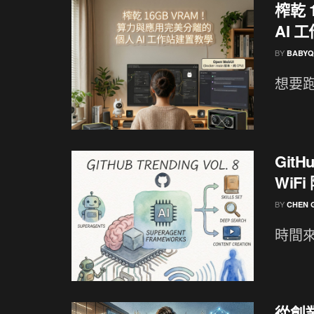
榨乾 
AI 
BY
BABYQ
想要跑新
GitH
WiF
BY
CHEN 
時間來
從創