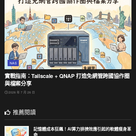
NAS
實戰指南：Tailscale + QNAP 打造免網管跨國協作圈
與檔案分享
2026 年 7 月 26 日
推薦閱讀
記憶體成本狂飆！AI算力排擠效應引起的軟體瘦身革
命