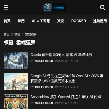
首頁
熱門
AI 人工智慧
資安
DOCKER
進階應用
首頁
標籤
雲端運算
標籤:
雲端運算
Oracle 預計裁員3萬人 豪賭 AI 基礎建設
BY
ASHLEY HSIEH
2026 年 4 月 1 日
Google AI 成長力道強勁超越 OpenAI，2026 年
將豪擲1,850 億美元資本支出
BY
ASHLEY HSIEH
2026 年 2 月 6 日
ServiceNow 攜手 OpenAI 打造企業級 AI 代理
BY
ASHLEY HSIEH
2026 年 1 月 21 日