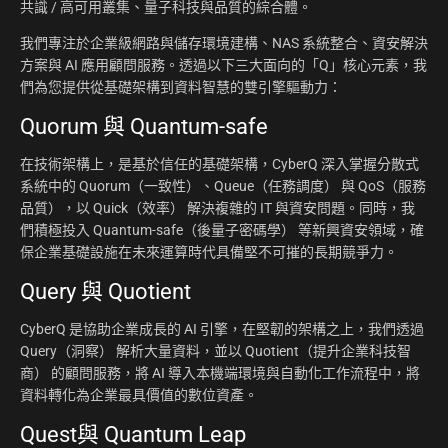
共識 / 高可用叢集、量子科技與品質的綜合體。
我們專注於企業級網路與儲存環境建構、NAS 系統整合、資安解決
方案與 AI 應用顧問服務。透過以下三大面向的「Q」核心元素，我
們為您提供從基礎架構到資料智慧的雙引擎驅動力：
Quorum 與 Quantum-safe
在技術架構上，是基於信任的基礎架構，CyberQ 深入掌握分散式
系統中的 Quorum（一致性）、Queue（任務調度） 與 QoS（服務
品質），以 Quick（效率） 解決複雜的 IT 與資安問題。同時，我
們積極投入 Quantum-safe（後量子密碼學） 等新興資安領域，確
保企業基礎設施在未來運算時代具備堅不可摧的長期競爭力。
Query 與 Quotient
CyberQ 是協助企業成長的 AI 引擎，在堅韌的架構之上，我們透過
Query（洞察） 解析大量資料，並以 Quotient（提升企業科技智
商） 的顧問服務，將 AI 導入本機端環境與自動化工作流程中，將
資料轉化為企業最具價值的數位資產。
Quest與 Quantum Leap