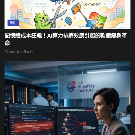
新聞
記憶體成本狂飆！AI算力排擠效應引起的軟體瘦身革
命
2026 年 8 月 6 日