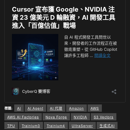
標籤:
AI
AI Agent
AI 代理
Amazon
AWS
AWS AI Factories
Nova Forge
NVIDIA
S3 Vectors
TPU
Trainium3
Trainium4
UltraServer
生成式AI