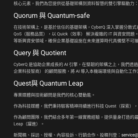
核心元素，我們為您提供從基礎架構到資料智慧的雙引擎驅動力
Quorum 與 Quantum-safe
在技術架構上，是基於信任的基礎架構，CyberQ 深入掌握分散式系統
QoS（服務品質），以 Quick（效率） 解決複雜的 IT 與資安問題
等新興資安領域，確保企業基礎設施在未來運算時代具備堅不可
Query 與 Quotient
CyberQ 是協助企業成長的 AI 引擎，在堅韌的架構之上，我們透過 Q
企業科技智商） 的顧問服務，將 AI 導入本機端環境與自動化
Quest與 Quantum Leap
專業媒體與技術顧問是我們的核心雙動能。
作為科技媒體，我們秉持駭客精神持續進行科技 Quest（探索）
作為顧問團隊，我們結合多年第一線實務經驗，提供量身打造的最佳
Leap（躍進）。
新聞稿、採訪、授權、內容投訴、行銷合作、投稿刊登：
service