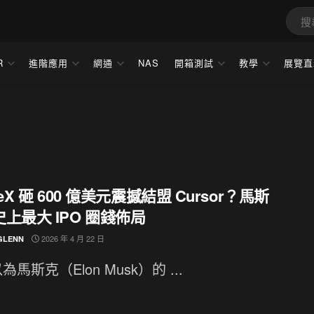
R
進階應用
網通
NAS
開箱測試
教學
展覽直
ceX 砸 600 億美元震撼結盟 Cursor？馬斯
上最大 IPO 圈錢佈局
2026 年 4 月 22 日
GLENN
馬斯克（Elon Musk）的 ...