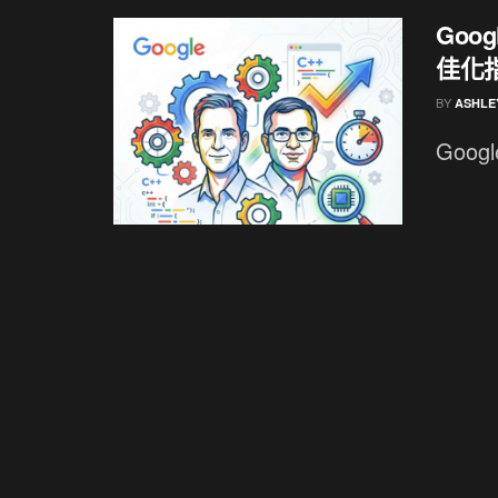
Goo
佳化
BY
ASHLE
Googl