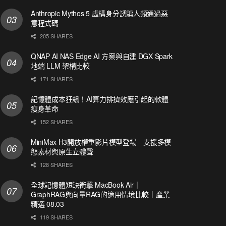
Anthropic Mythos 5 虛構身分誘騙人類通過惡
意程式碼
205 SHARES
QNAP AI NAS Edge AI 方案與自建 DGX Spark
地端 LLM 架構比較
171 SHARES
記憶體成本狂飆！AI算力排擠效應引起的軟體
瘦身革命
152 SHARES
MiniMax H3開放權重影片模型登場 支援多模
態素材與原生立體聲
128 SHARES
全球記憶體短缺衝擊 MacBook Air｜
GraphRAG與向量RAG的適用情境比較｜產業
精選 08.03
119 SHARES