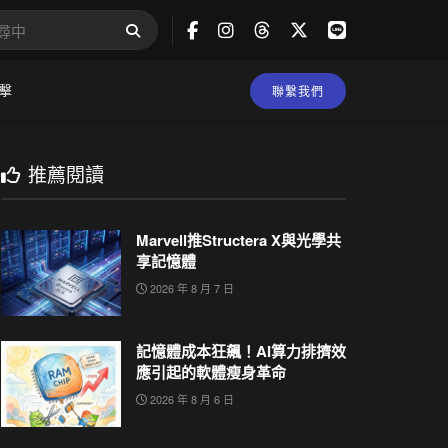
擊
聯繫我們
推薦閱讀
Marvell推Structera X與光學共
享記憶體
2026 年 8 月 7 日
記憶體成本狂飆！AI算力排擠效
應引起的軟體瘦身革命
2026 年 8 月 6 日