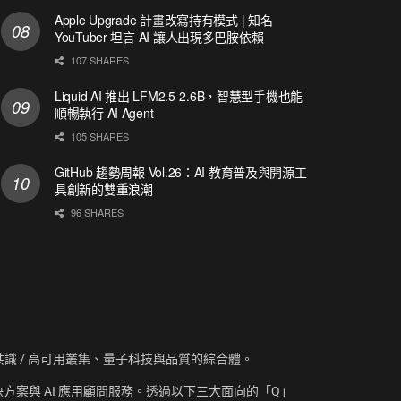
Apple Upgrade 計畫改寫持有模式 | 知名
YouTuber 坦言 AI 讓人出現多巴胺依賴
107 SHARES
Liquid AI 推出 LFM2.5-2.6B，智慧型手機也能
順暢執行 AI Agent
105 SHARES
GitHub 趨勢周報 Vol.26：AI 教育普及與開源工
具創新的雙重浪潮
96 SHARES
資訊、共識 / 高可用叢集、量子科技與品質的綜合體。
方案與 AI 應用顧問服務。透過以下三大面向的「Q」