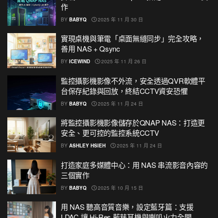
作
BY
BABYQ
2025 年 11 月 30 日
實現桌機與筆電「桌面無縫同步」完全攻略，
善用 NAS + Qsync
BY
ICEWIND
2025 年 11 月 26 日
監控攝影機影像不外流，安全透過QVR軟體平
台保存紀錄與回放，終結CCTV資安恐懼
BY
BABYQ
2025 年 11 月 24 日
將監控攝影機影像儲存於QNAP NAS：打造更
安全、更可控的監控系統CCTV
BY
ASHLEY HSIEH
2025 年 11 月 24 日
打造家庭多媒體中心：用 NAS 串流影音內容的
三個實作
BY
BABYQ
2025 年 10 月 15 日
用 NAS 聽高音質音樂，設定藍牙篇：支援
LDAC 讓 Hi-Res 藍芽耳機與喇叭火力全開