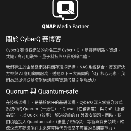
關於
CyberQ 賽博客
CyberQ 賽博客網站的命名正是 Cyber + Q ，是賽博網路、資訊、
共識 / 高可用叢集、量子科技與品質的綜合體。
我們專注於企業級網路與儲存環境建構、NAS 系統整合、資安解決
方案與 AI 應用顧問服務。透過以下三大面向的「Q」核心元素，我
們為您提供從基礎架構到資料智慧的雙引擎驅動力：
Quorum 與 Quantum-safe
在技術架構上，是基於信任的基礎架構，CyberQ 深入掌握分散式
系統中的 Quorum（一致性）、Queue（任務調度） 與 QoS（服務
品質），以 Quick（效率） 解決複雜的 IT 與資安問題。同時，我
們積極投入 Quantum-safe（後量子密碼學） 等新興資安領域，確
保企業基礎設施在未來運算時代具備堅不可摧的長期競爭力。