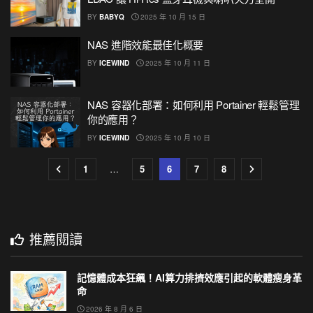
BY
BABYQ
2025 年 10 月 15 日
NAS 進階效能最佳化概要
BY
ICEWIND
2025 年 10 月 11 日
NAS 容器化部署：如何利用 Portainer 輕鬆管理
你的應用？
BY
ICEWIND
2025 年 10 月 10 日
1
…
5
6
7
8
推薦閱讀
記憶體成本狂飆！AI算力排擠效應引起的軟體瘦身革
命
2026 年 8 月 6 日