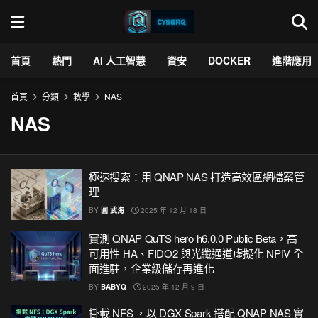
首頁
熱門
AI 人工智慧
資安
DOCKER
進階應用
首頁
分類
教學
NAS
NAS
極速搜索：用 QNAP NAS 打造高效區網檔案管
理
BY
圓 武海
2025 年 12 月 18 日
實測 QNAP QuTS hero h6.0.0 Public Beta，高
可用性 HA、FIDO2 與光纖通道虛擬化 NPIV 全
面進駐，企業級儲存再進化
BY
BABYQ
2025 年 12 月 9 日
掛載 NFS ，以 DGX Spark 搭配 QNAP NAS 實