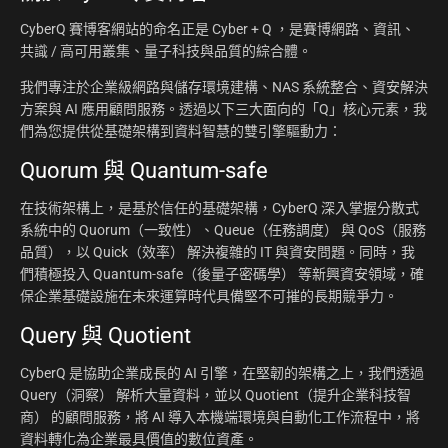
CyberQ 賽博客網站的命名正是 Cyber + Q ，是賽博網路、資訊、
共識 / 高可用叢集、量子科技與品質的綜合體。
我們專注於企業級網路與儲存環境建構、NAS 系統整合、資安解決
方案與 AI 應用顧問服務。透過以下三大面向的「Q」核心元素，我
們為您提供從基礎架構到資料智慧的雙引擎驅動力：
Quorum 與 Quantum-safe
在技術架構上，是基於信任的基礎架構，CyberQ 深入掌握分散式
系統中的 Quorum（一致性）、Queue（任務調度） 與 QoS（服務
品質），以 Quick（效率） 解決複雜的 IT 與資安問題。同時，我
們積極投入 Quantum-safe（後量子密碼學） 等新興資安領域，確
保企業基礎設施在未來運算時代具備堅不可摧的長期競爭力。
Query 與 Quotient
CyberQ 是協助企業成長的 AI 引擎，在堅韌的架構之上，我們透過
Query（洞察） 解析大量資料，並以 Quotient（提升企業科技智
商） 的顧問服務，將 AI 導入本機端環境與自動化工作流程中，將
資料轉化為企業最具價值的數位資產。