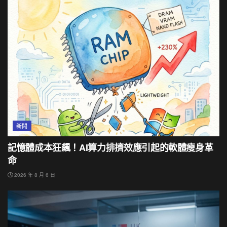
新聞
記憶體成本狂飆！AI算力排擠效應引起的軟體瘦身革
命
2026 年 8 月 6 日