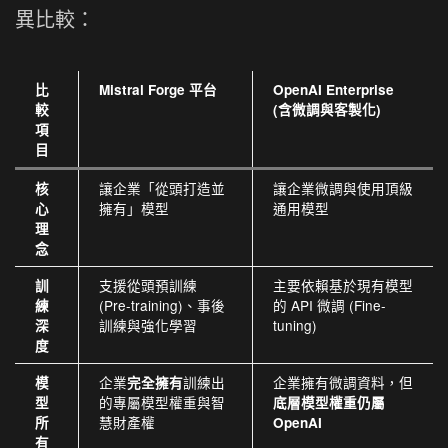
異比較：
比
Mistral Forge 平台
OpenAI Enterprise
較
(含微調與客製化)
項
目
讓企業「從頭打造並
讓企業微調與使用頂級
核
擁有」模型
通用模型
心
理
念
支援從頭預訓練
主要依賴基於現有模型
訓
(Pre-training)、事後
的 API 微調 (Fine-
練
訓練與強化學習
tuning)
深
度
企業
訓練出
企業擁有微調資料，但
模
完全擁有
的專屬模型權重與智
型
底層模型權重仍屬
慧財產權
所
OpenAI
有