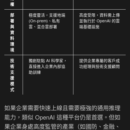
權
極度靈活，支援地端
高度受限，資料需上傳
部
(On-prem)、私有
並執行於 OpenAI 的雲
署
雲、混合雲部署
端基礎設施
與
資
料
環
境
獨創駐點 AI 科學家，
提供企業專屬的客戶成
技
直接進入企業內部協
功經理與技術支援顧問
術
助訓練
支
援
模
式
如果企業需要快速上線且需要極強的通用推理
能力，類似 OpenAI 這種平台仍是首選。但如
果企業身處高度監管的產業（如國防、金融、