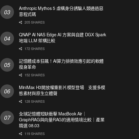
Anthropic Mythos 5 虛構身分誘騙人類通過惡
意程式碼
205 SHARES
QNAP AI NAS Edge AI 方案與自建 DGX Spark
地端 LLM 架構比較
172 SHARES
記憶體成本狂飆！AI算力排擠效應引起的軟體
瘦身革命
152 SHARES
MiniMax H3開放權重影片模型登場 支援多模
態素材與原生立體聲
128 SHARES
全球記憶體短缺衝擊 MacBook Air｜
GraphRAG與向量RAG的適用情境比較｜產業
精選 08.03
119 SHARES