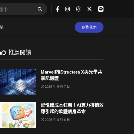
擊
聯繫我們
推薦閱讀
Marvell推Structera X與光學共
享記憶體
2026 年 8 月 7 日
記憶體成本狂飆！AI算力排擠效
應引起的軟體瘦身革命
2026 年 8 月 6 日