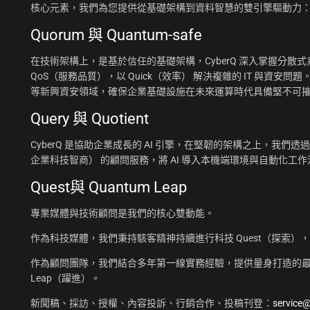
核心元素，我們為您提供從基礎架構到資料智慧的雙引擎驅動力
Quorum 與 Quantum-safe
在技術架構上，是基於信任的基礎架構，CyberQ 深入掌握分散式系統
QoS（服務品質），以 Quick（效率） 解決複雜的 IT 與資安問題
等新興資安領域，確保企業基礎設施在未來運算時代具備堅不可
Query 與 Quotient
CyberQ 是協助企業成長的 AI 引擎，在堅韌的架構之上，我們透過 Q
企業科技智商） 的顧問服務，將 AI 導入本機端環境與自動化
Quest與 Quantum Leap
專業媒體與技術顧問是我們的核心雙動能。
作為科技媒體，我們秉持駭客精神持續進行科技 Quest（探索）
作為顧問團隊，我們結合多年第一線實務經驗，提供量身打造的最佳
Leap（躍進）。
新聞稿、採訪、授權、內容投訴、行銷合作、投稿刊登：
service