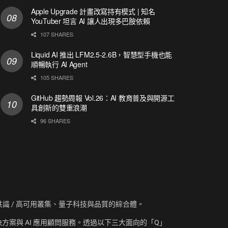
Apple Upgrade 計畫改寫持有模式 | 知名
YouTuber 坦言 AI 讓人出現多巴胺依賴
107 SHARES
Liquid AI 推出 LFM2.5-2.6B，智慧型手機也能
順暢執行 AI Agent
105 SHARES
GitHub 趨勢周報 Vol.26：AI 教育普及與開源工
具創新的雙重浪潮
96 SHARES
資訊、共識 / 高可用叢集、量子科技與品質的綜合體。
方案與 AI 應用顧問服務。透過以下三大面向的「Q」