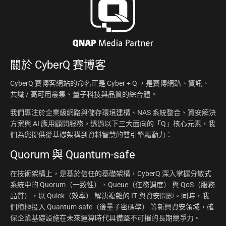
關於
CyberQ 賽博客
CyberQ 賽博客網站的命名正是 Cyber + Q ，是賽博網路、資訊、
共識 / 高可用叢集、量子科技與品質的綜合體。
我們專注於企業級網路與儲存環境建構、NAS 系統整合、資安解決
方案與 AI 應用顧問服務。透過以下三大面向的「Q」核心元素，我
們為您提供從基礎架構到資料智慧的雙引擎驅動力：
Quorum 與 Quantum-safe
在技術架構上，是基於信任的基礎架構，CyberQ 深入掌握分散式
系統中的 Quorum（一致性）、Queue（任務調度） 與 QoS（服務
品質），以 Quick（效率） 解決複雜的 IT 與資安問題。同時，我
們積極投入 Quantum-safe（後量子密碼學） 等新興資安領域，確
保企業基礎設施在未來運算時代具備堅不可摧的長期競爭力。