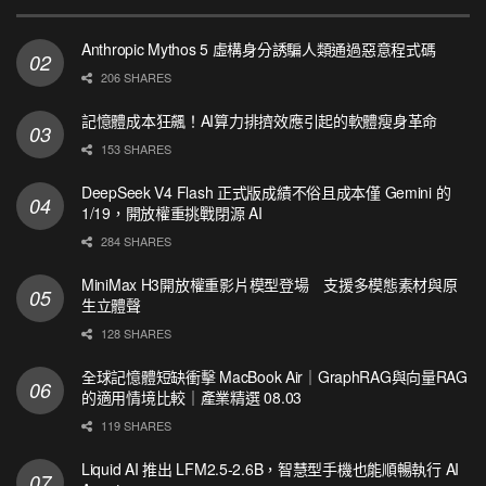
Anthropic Mythos 5 虛構身分誘騙人類通過惡意程式碼
206 SHARES
記憶體成本狂飆！AI算力排擠效應引起的軟體瘦身革命
153 SHARES
DeepSeek V4 Flash 正式版成績不俗且成本僅 Gemini 的
1/19，開放權重挑戰閉源 AI
284 SHARES
MiniMax H3開放權重影片模型登場 支援多模態素材與原
生立體聲
128 SHARES
全球記憶體短缺衝擊 MacBook Air｜GraphRAG與向量RAG
的適用情境比較｜產業精選 08.03
119 SHARES
Liquid AI 推出 LFM2.5-2.6B，智慧型手機也能順暢執行 AI