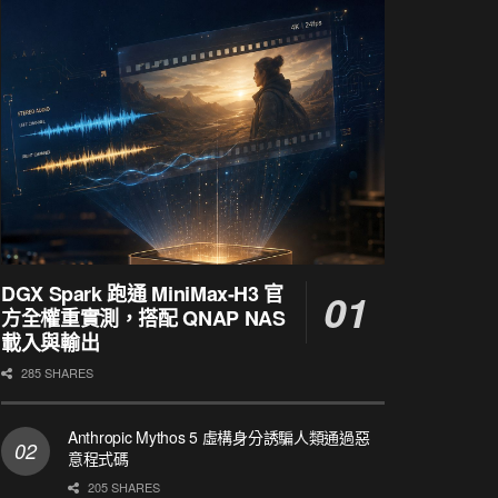
DGX Spark 跑通 MiniMax-H3 官
方全權重實測，搭配 QNAP NAS
載入與輸出
285 SHARES
Anthropic Mythos 5 虛構身分誘騙人類通過惡
意程式碼
205 SHARES