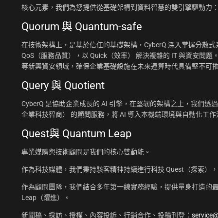
核心元素，我們為您提供從基礎架構到資料智慧的雙引擎驅動力
Quorum 與 Quantum-safe
在技術架構上，是基於信任的基礎架構，CyberQ 深入掌握分散式系統
QoS（服務品質），以 Quick（效率） 解決複雜的 IT 與資安問題
等新興資安領域，確保企業基礎設施在未來運算時代具備堅不可
Query 與 Quotient
CyberQ 是協助企業成長的 AI 引擎，在堅韌的架構之上，我們透過 Q
企業科技智商） 的顧問服務，將 AI 導入本機端環境與自動化
Quest與 Quantum Leap
專業媒體與技術顧問是我們的核心雙動能。
作為科技媒體，我們秉持駭客精神持續進行科技 Quest（探索）
作為顧問團隊，我們結合多年第一線實務經驗，提供量身打造的最佳
Leap（躍進）。
新聞稿、採訪、授權、內容投訴、行銷合作、投稿刊登：
service