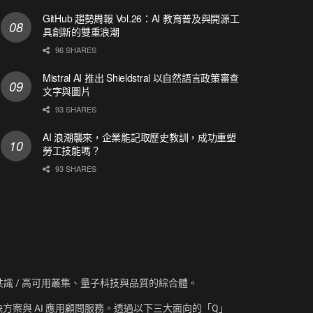
GitHub 趨勢周報 Vol.26：AI 教育普及與開源工
具創新的雙重浪潮
96 SHARES
Mistral AI 推出 Shieldstral 以自然語言政策審查
文字與圖片
93 SHARES
AI 浪潮襲來，企業能記取歷史教訓，成功重塑
勞工技能嗎？
93 SHARES
資訊、共識 / 高可用叢集、量子科技與品質的綜合體。
方案與 AI 應用顧問服務。透過以下三大面向的「Q」