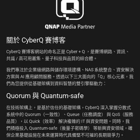
關於
CyberQ 賽博客
CyberQ 賽博客網站的命名正是 Cyber + Q ，是賽博網路、資訊、
共識 / 高可用叢集、量子科技與品質的綜合體。
我們專注於企業級網路與儲存環境建構、NAS 系統整合、資安解決
方案與 AI 應用顧問服務。透過以下三大面向的「Q」核心元素，我
們為您提供從基礎架構到資料智慧的雙引擎驅動力：
Quorum 與 Quantum-safe
在技術架構上，是基於信任的基礎架構，CyberQ 深入掌握分散式
系統中的 Quorum（一致性）、Queue（任務調度） 與 QoS（服務
品質），以 Quick（效率） 解決複雜的 IT 與資安問題。同時，我
們積極投入 Quantum-safe（後量子密碼學） 等新興資安領域，確
保企業基礎設施在未來運算時代具備堅不可摧的長期競爭力。