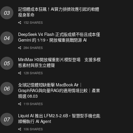
記憶體成本狂飆！AI算力排擠效應引起的軟體
瘦身革命
152 SHARES
DeepSeek V4 Flash 正式版成績不俗且成本僅
Gemini 的 1/19，開放權重挑戰閉源 AI
284 SHARES
MiniMax H3開放權重影片模型登場 支援多模
態素材與原生立體聲
128 SHARES
全球記憶體短缺衝擊 MacBook Air｜
GraphRAG與向量RAG的適用情境比較｜產業
精選 08.03
119 SHARES
Liquid AI 推出 LFM2.5-2.6B，智慧型手機也能
順暢執行 AI Agent
106 SHARES