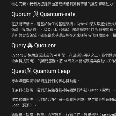
核心元素，我們為您提供從基礎架構到資料智慧的雙引擎驅動力
Quorum 與 Quantum-safe
在技術架構上，是基於信任的基礎架構，CyberQ 深入掌握分散式系統
QoS（服務品質），以 Quick（效率） 解決複雜的 IT 與資安問題
等新興資安領域，確保企業基礎設施在未來運算時代具備堅不可
Query 與 Quotient
CyberQ 是協助企業成長的 AI 引擎，在堅韌的架構之上，我們透過 Q
企業科技智商） 的顧問服務，將 AI 導入本機端環境與自動化
Quest與 Quantum Leap
專業媒體與技術顧問是我們的核心雙動能。
作為科技媒體，我們秉持駭客精神持續進行科技 Quest（探索）
作為顧問團隊，我們結合多年第一線實務經驗，提供量身打造的最佳
Leap（躍進）。
新聞稿、採訪、授權、內容投訴、行銷合作、投稿刊登：
service