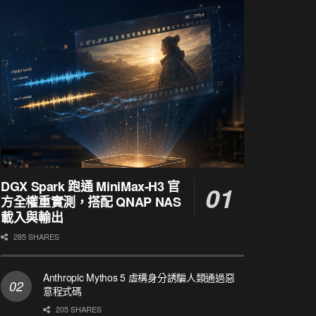
DGX Spark 跑通 MiniMax-H3 官
方全權重實測，搭配 QNAP NAS
載入與輸出
285 SHARES
Anthropic Mythos 5 虛構身分誘騙人類通過惡
意程式碼
205 SHARES