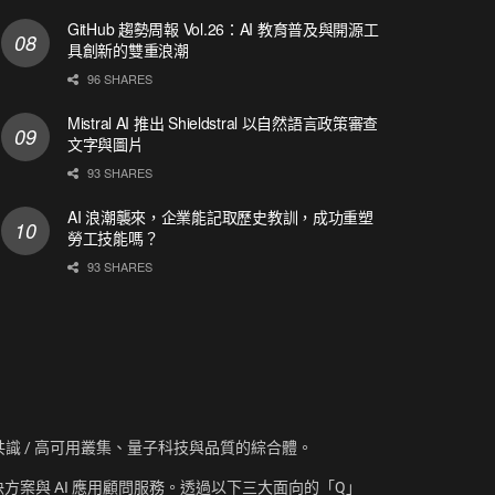
GitHub 趨勢周報 Vol.26：AI 教育普及與開源工
具創新的雙重浪潮
96 SHARES
Mistral AI 推出 Shieldstral 以自然語言政策審查
文字與圖片
93 SHARES
AI 浪潮襲來，企業能記取歷史教訓，成功重塑
勞工技能嗎？
93 SHARES
資訊、共識 / 高可用叢集、量子科技與品質的綜合體。
方案與 AI 應用顧問服務。透過以下三大面向的「Q」