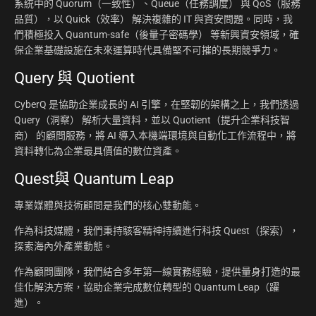
系統中的 Quorum（一致性）、Queue（任務調度） 與 QoS（服務
品質），以 Quick（效率） 解決複雜的 IT 與資安問題。同時，我
們積極投入 Quantum-safe（後量子密碼學） 等新興資安領域，確
保企業基礎設施在未來運算時代具備堅不可摧的長期競爭力。
Query 與 Quotient
CyberQ 是協助企業成長的 AI 引擎，在堅韌的架構之上，我們透過
Query（洞察） 解析大量資料，並以 Quotient（提升企業科技智
商） 的顧問服務，將 AI 導入本機端環境與自動化工作流程中，將
資料轉化為企業最具價值的數位資產。
Quest與 Quantum Leap
專業媒體與技術顧問是我們的核心雙動能。
作為科技媒體，我們秉持駭客精神持續進行科技 Quest（探索），
探索海內外產業動態。
作為顧問團隊，我們結合多年第一線實務經驗，提供量身打造的最
佳化解決方案，協助企業完成數位轉型的 Quantum Leap（躍
進）。