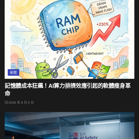
新聞
記憶體成本狂飆！AI算力排擠效應引起的軟體瘦身革
命
2026 年 8 月 6 日