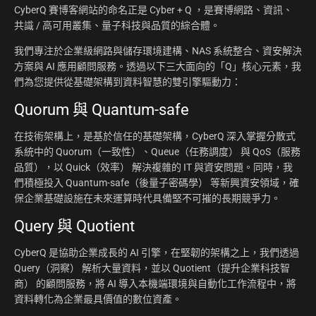
CyberQ 賽博客網站的命名正是 Cyber + Q ，是賽博網路、資訊、
共識 / 高可用叢集、量子科技與品質的綜合體。
我們專注於企業級網路與儲存環境建構、NAS 系統整合、資安解決
方案與 AI 應用顧問服務。透過以下三大面向的「Q」核心元素，我
們為您提供從基礎架構到資料智慧的雙引擎驅動力：
Quorum 與 Quantum-safe
在技術架構上，是基於信任的基礎架構，CyberQ 深入掌握分散式
系統中的 Quorum（一致性）、Queue（任務調度） 與 QoS（服務
品質），以 Quick（效率） 解決複雜的 IT 與資安問題。同時，我
們積極投入 Quantum-safe（後量子密碼學） 等新興資安領域，確
保企業基礎設施在未來運算時代具備堅不可摧的長期競爭力。
Query 與 Quotient
CyberQ 是協助企業成長的 AI 引擎，在堅韌的架構之上，我們透過
Query（洞察） 解析大量資料，並以 Quotient（提升企業科技智
商） 的顧問服務，將 AI 導入本機端環境與自動化工作流程中，將
資料轉化為企業最具價值的數位資產。