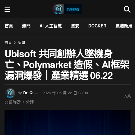
首頁
熱門
AI 人工智慧
資安
DOCKER
進階應用
首頁
新聞
Ubisoft 共同創辦人墜機身
亡、Polymarket 造假、AI框架
漏洞爆發｜產業精選 06.22
by
Dr. Q
2026 年 06 月 22 日 08:30
A
A
閱讀時間: 1 分鐘