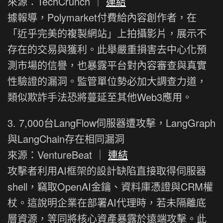
來源：TechCrunch ｜
連結
據報導，Polymarket付費給內容創作者，在
「近乎完美的複製網站」上拍攝影片，展示不
存在的交易與獲利。此舉嚴重損害去中心化預
測市場的信譽，也暴露平台對內容審查與真實
性驗證的漏洞。監管單位勢必加大調查力道，
類似欺詐手法恐將蔓延至其他Web3應用。
3. 7,000台LangFlow伺服器遭攻擊，LangGraph
與LangChain存在相同漏洞
來源：VentureBeat ｜
連結
攻擊者利用AI框架的設計缺陷直接取得伺服器
shell，竊取OpenAI金鑰、資料庫憑證與CRM權
杖。這說明企業在部署AI代理時，若未隔離底
層資源，等同將核心資產暴露於遠端攻擊。此