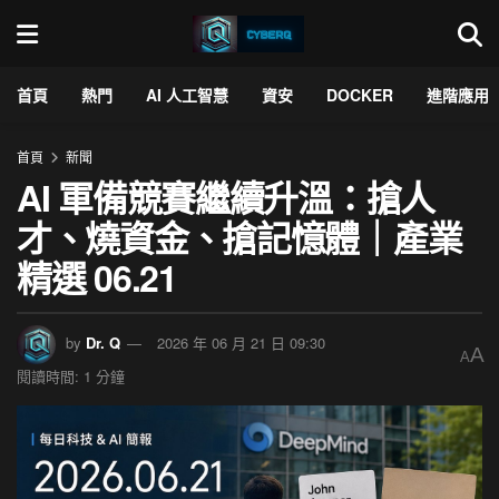
首頁
熱門
AI 人工智慧
資安
DOCKER
進階應用
首頁
新聞
AI 軍備競賽繼續升溫：搶人
才、燒資金、搶記憶體｜產業
精選 06.21
by
Dr. Q
2026 年 06 月 21 日 09:30
A
A
閱讀時間: 1 分鐘