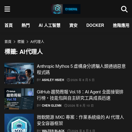
首頁
熱門
AI 人工智慧
資安
DOCKER
進階應用
首頁
標籤
AI代理人
標籤:
AI代理人
Anthropic Mythos 5 虛構身分誘騙人類通過惡意
程式碼
BY
ASHLEY HSIEH
2026 年 8 月 5 日
GitHub 趨勢周報 Vol.18：AI Agent 全面接管排
行榜，技能包與自主研究工具成長迅速
BY
CHEN GLENN
2026 年 6 月 10 日
微軟開源 MXC 專案：作業系統級的 AI 代理人
安全容器框架
BY
WALTER BLACK
2026 年 6 月 5 日