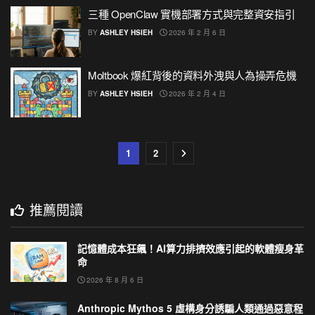
三種 OpenClaw 實機部署方式與完整資安指引
BY
ASHLEY HSIEH
2026 年 2 月 6 日
Moltbook 爆紅背後的資料外洩與人為操弄危機
BY
ASHLEY HSIEH
2026 年 2 月 4 日
1
2
推薦閱讀
記憶體成本狂飆！AI算力排擠效應引起的軟體瘦身革
命
2026 年 8 月 6 日
Anthropic Mythos 5 虛構身分誘騙人類通過惡意程