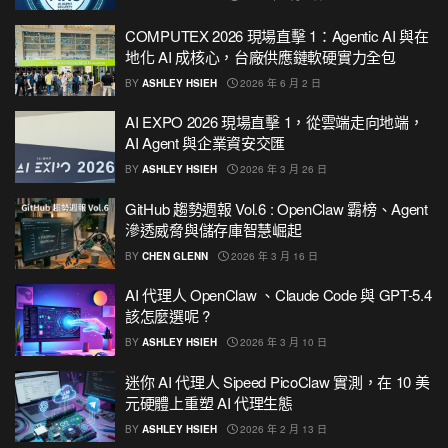
COMPUTEX 2026 現場直擊 1：Agentic AI 與在
地化 AI 成核心，台廠供應鏈軟硬實力全包
BY
ASHLEY HSIEH
2026 年 6 月 2 日
AI EXPO 2026 現場直擊 1，從雲端走向地端，
AI Agent 與企業資安交匯
BY
ASHLEY HSIEH
2026 年 3 月 26 日
GitHub 趨勢週報 Vol.6 : OpenClaw 霸榜、Agent
滲透威脅與儲存庫智慧崛起
BY
CHEN GLENN
2026 年 3 月 16 日
AI 代理人 OpenClaw 、Claude Code 與 GPT-5.4
該怎麼選呢 ?
BY
ASHLEY HSIEH
2026 年 3 月 10 日
迷你 AI 代理人 Sipeed PicoClaw 實測，在 10 美
元硬體上重塑 AI 代理生態
BY
ASHLEY HSIEH
2026 年 2 月 13 日