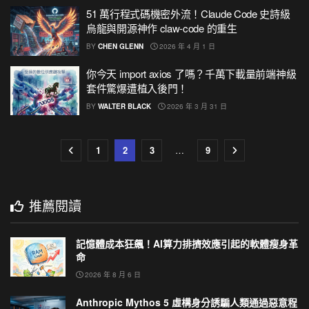
51 萬行程式碼機密外流！Claude Code 史詩級
烏龍與開源神作 claw-code 的重生
BY
CHEN GLENN
2026 年 4 月 1 日
你今天 import axios 了嗎？千萬下載量前端神級
套件驚爆遭植入後門！
BY
WALTER BLACK
2026 年 3 月 31 日
1
2
3
…
9
推薦閱讀
記憶體成本狂飆！AI算力排擠效應引起的軟體瘦身革
命
2026 年 8 月 6 日
Anthropic Mythos 5 虛構身分誘騙人類通過惡意程