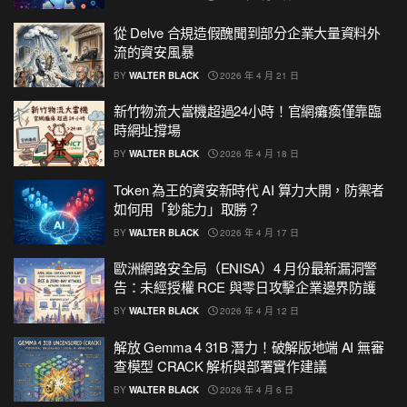
從 Delve 合規造假醜聞到部分企業大量資料外
流的資安風暴
BY
WALTER BLACK
2026 年 4 月 21 日
新竹物流大當機超過24小時！官網癱瘓僅靠臨
時網址撐場
BY
WALTER BLACK
2026 年 4 月 18 日
Token 為王的資安新時代 AI 算力大開，防禦者
如何用「鈔能力」取勝？
BY
WALTER BLACK
2026 年 4 月 17 日
歐洲網路安全局（ENISA）4 月份最新漏洞警
告：未經授權 RCE 與零日攻擊企業邊界防護
BY
WALTER BLACK
2026 年 4 月 12 日
解放 Gemma 4 31B 潛力！破解版地端 AI 無審
查模型 CRACK 解析與部署實作建議
BY
WALTER BLACK
2026 年 4 月 6 日