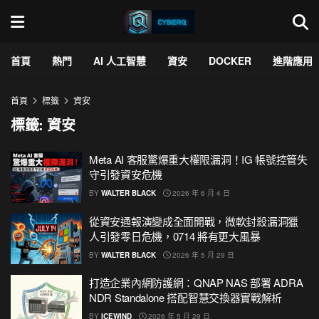
首頁
熱門
AI 人工智慧
資安
DOCKER
進階應用
首頁
標籤
資安
標籤:
資安
Meta AI 客服驚爆重大權限漏洞！IG 帳號控管失
守引發資安危機
BY
WALTER BLACK
2026 年 6 月 4 日
從資安通報演變成全面開戰，微軟封殺漏洞獵
人引發零日危機，0714 將有更大風暴
BY
WALTER BLACK
2026 年 5 月 29 日
打造企業內網防護網：QNAP NAS 部署 ADRA
NDR Standalone 搭配智慧交換器實戰解析
BY
ICEWIND
2026 年 5 月 29 日