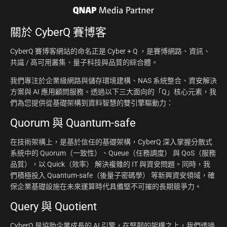
關於
CyberQ 賽博客
CyberQ 賽博客網站的命名正是 Cyber + Q ，是賽博網路、資訊、
共識 / 高可用叢集、量子科技與品質的綜合體。
我們專注於企業級網路與儲存環境建構、NAS 系統整合、資安解決
方案與 AI 應用顧問服務。透過以下三大面向的「Q」核心元素，我
們為您提供從基礎架構到資料智慧的雙引擎驅動力：
Quorum 與 Quantum-safe
在技術架構上，是基於信任的基礎架構，CyberQ 深入掌握分散式
系統中的 Quorum（一致性）、Queue（任務調度） 與 QoS（服務
品質），以 Quick（效率） 解決複雜的 IT 與資安問題。同時，我
們積極投入 Quantum-safe（後量子密碼學） 等新興資安領域，確
保企業基礎設施在未來運算時代具備堅不可摧的長期競爭力。
Query 與 Quotient
CyberQ 是協助企業成長的 AI 引擎，在堅韌的架構之上，我們透過