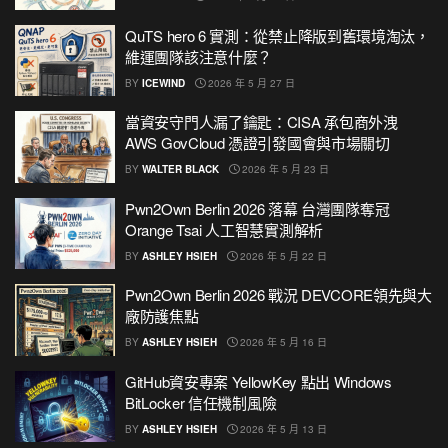
QuTS hero 6 實測：從禁止降版到舊環境淘汰，
維運團隊該注意什麼？
BY
ICEWIND
2026 年 5 月 27 日
當資安守門人漏了鑰匙：CISA 承包商外洩
AWS GovCloud 憑證引發國會與市場關切
BY
WALTER BLACK
2026 年 5 月 23 日
Pwn2Own Berlin 2026 落幕 台灣團隊奪冠
Orange Tsai 人工智慧實測解析
BY
ASHLEY HSIEH
2026 年 5 月 22 日
Pwn2Own Berlin 2026 戰況 DEVCORE領先與大
廠防護焦點
BY
ASHLEY HSIEH
2026 年 5 月 16 日
GitHub資安專案 YellowKey 點出 Windows
BitLocker 信任機制風險
BY
ASHLEY HSIEH
2026 年 5 月 13 日