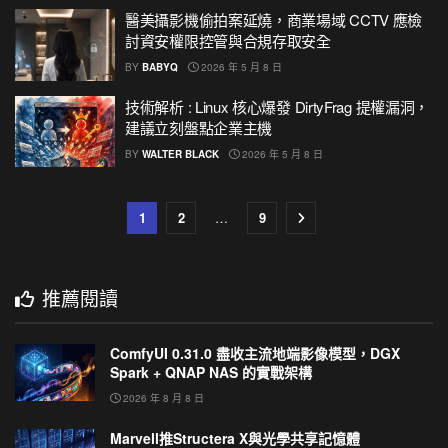
醫美攝影機偷拍案延燒，商業場域 CCTV 應檢
討資安權限控管與合規存取安全
BY
BABYQ
2026 年 5 月 8 日
技術解析 : Linux 核心爆發 DirtyFrag 提權漏洞，
建議立刻盤點企業主機
BY
WALTER BLACK
2026 年 5 月 8 日
1
2
…
9
推薦閱讀
ComfyUI 0.31.0 盡收主流地端影像模型，DGX
Spark + QNAP NAS 的實戰架構
2026 年 8 月 8 日
Marvell推Structera X與光學共享記憶體