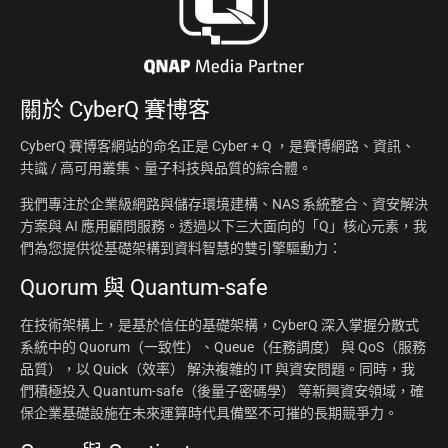
關於
CyberQ 賽博客
CyberQ 賽博客網站的命名正是 Cyber + Q ，是賽博網路、資訊、
共識 / 高可用叢集、量子科技與品質的綜合體。
我們專注於企業級網路與儲存環境建構、NAS 系統整合、資安解決
方案與 AI 應用顧問服務。透過以下三大面向的「Q」核心元素，我
們為您提供從基礎架構到資料智慧的雙引擎驅動力：
Quorum 與 Quantum-safe
在技術架構上，是基於信任的基礎架構，CyberQ 深入掌握分散式
系統中的 Quorum（一致性）、Queue（任務調度） 與 QoS（服務
品質），以 Quick（效率） 解決複雜的 IT 與資安問題。同時，我
們積極投入 Quantum-safe（後量子密碼學） 等新興資安領域，確
保企業基礎設施在未來運算時代具備堅不可摧的長期競爭力。