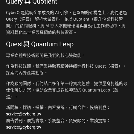
Query 與 Quotient
CyberQ 是協助企業成長的 AI 引擎，在堅韌的架構之上，我們透過
Query（洞察） 解析大量資料，並以 Quotient（提升企業科技智
商） 的顧問服務，將 AI 導入本機端環境與自動化工作流程中，將
資料轉化為企業最具價值的數位資產。
Quest與 Quantum Leap
專業媒體與技術顧問是我們的核心雙動能。
作為科技媒體，我們秉持駭客精神持續進行科技 Quest（探索），
探索海內外產業動態。
作為顧問團隊，我們結合多年第一線實務經驗，提供量身打造的最
佳化解決方案，協助企業完成數位轉型的 Quantum Leap（躍
進）。
新聞稿、採訪、授權、內容投訴、行銷合作、投稿刊登：
service@cyberq.tw
廣告委刊、展覽會議、系統整合、資安顧問、業務提攜：
service@cyberq.tw