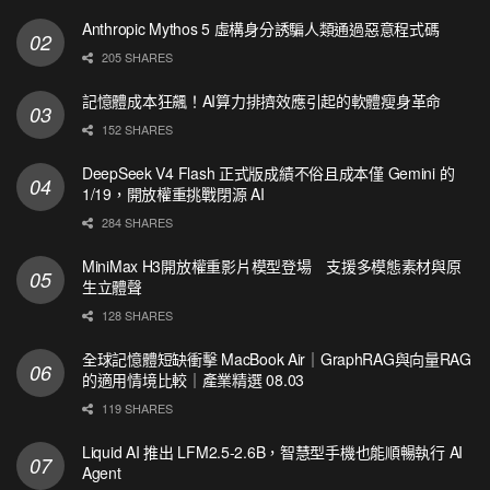
Anthropic Mythos 5 虛構身分誘騙人類通過惡意程式碼
205 SHARES
記憶體成本狂飆！AI算力排擠效應引起的軟體瘦身革命
152 SHARES
DeepSeek V4 Flash 正式版成績不俗且成本僅 Gemini 的
1/19，開放權重挑戰閉源 AI
284 SHARES
MiniMax H3開放權重影片模型登場 支援多模態素材與原
生立體聲
128 SHARES
全球記憶體短缺衝擊 MacBook Air｜GraphRAG與向量RAG
的適用情境比較｜產業精選 08.03
119 SHARES
Liquid AI 推出 LFM2.5-2.6B，智慧型手機也能順暢執行 AI
Agent